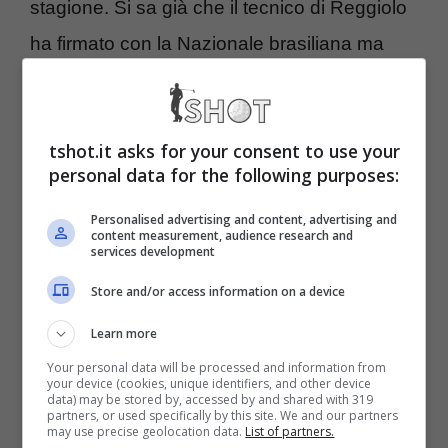
stagione. Si sa già che il tecnico di Reggiolo
ha firmato con la Nazionale brasiliana ma
non è escluso come accaduto ad altri
allenatori in passato (Hiddink con Chelsea e
tshot.it asks for your consent to use your
Russia) che ‘Carletto’ possa alla fine
personal data for the following purposes:
prolungare con le ‘Merengues’.
Personalised advertising and content, advertising and
content measurement, audience research and
Juve da urlo: 50 milioni e il
services development
Store and/or access information on a device
Real resta al palo
Learn more
E se ciò accadesse, spunterebbe una
Your personal data will be processed and information from
your device (cookies, unique identifiers, and other device
primissima richiesta in particolare che a
data) may be stored by, accessed by and shared with 319
partners, or used specifically by this site. We and our partners
may use precise geolocation data.
List of partners.
distanza finirà per coinvolgere anche la