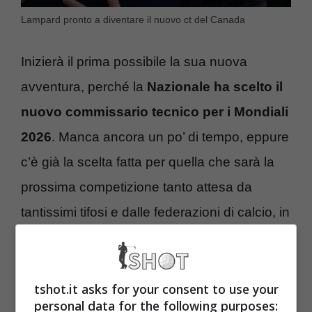
Lampard pronto a diventare il nuovo ct del Canada
Inizierà il prima possibile la sua nuova
avventura, perché la
Nazionale ha scelto il
nuovo commissario tecnico per i Mondiali
2026
. Manca ancora un po’ di tempo, eppure
c’è già la scelta fatta per quella che sarà la
prossima competizione tanto attesa da
tantissimi tifosi e dalle federazioni di calcio, in
particolare da chi ospiterà questa
competizione. Adesso ci sono delle nuove
notizie in merito a quello che può accadere
tshot.it asks for your consent to use your
personal data for the following purposes: