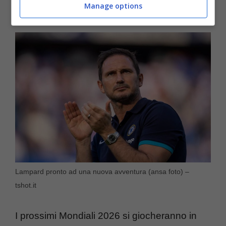
Manage options
esserci i migliori.
Lampard pronto ad una nuova avventura (ansa foto) –
tshot.it
I prossimi Mondiali 2026 si giocheranno in