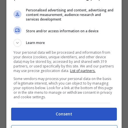
da un momento all’altro, perché è già tutto
tracciato in vista del futuro.
Personalised advertising and content, advertising and
content measurement, audience research and
services development
Mondiali 2026: la Nazionale
Store and/or access information on a device
ha scelto il nuovo CT
Learn more
Your personal data will be processed and information from
your device (cookies, unique identifiers, and other device
Un
cambio allenatore per la Nazionale che
data) may be stored by, accessed by and shared with 319
partners, or used specifically by this site. We and our partners
avrà un nuovo commissario tecnico
in
may use precise geolocation data.
List of partners.
Some vendors may process your personal data on the basis
vista della prossima e tanto attesa
of legitimate interest, which you can object to by managing
your options below. Look for a link at the bottom of this page
competizione che si andrà a giocare negli
or in the site menu to manage or withdraw consent in privacy
and cookie settings.
USA. E’ sempre tutto pronto in America per
quello che vedremo, con un grande
Consent
spettacolo atteso già e dove vorranno