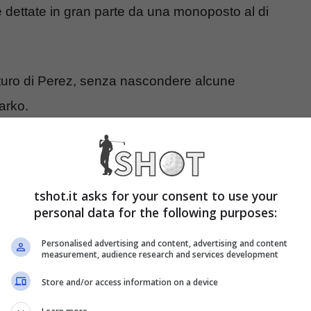
te dettate in gran parte da una monoposto al di
futuro di Perez, senza nascondere alcune
arko.
nquillo: il figlio ha il posto
tshot.it asks for your consent to use your
personal data for the following purposes:
tian Horner
è quello di Lando Norris, pilota
Personalised advertising and content, advertising and content
 bene, tanto da attirare l’interesse di Red
measurement, audience research and services development
Antonio Perez
, padre di Sergio e fan n.1 del
Store and/or access information on a device
Perez senior il figlio resterà in Red Bull a