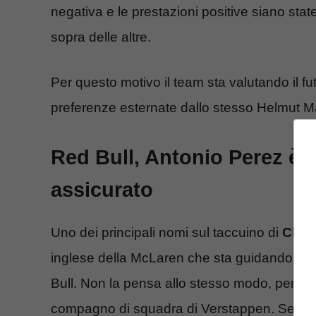
negativa e le prestazioni positive siano sta
sopra delle altre.
Per questo motivo il team sta valutando il 
preferenze esternate dallo stesso Helmut M
Red Bull, Antonio Perez è tra
assicurato
Uno dei principali nomi sul taccuino di
Chris
inglese della McLaren che sta guidando molto
Bull. Non la pensa allo stesso modo, però,
compagno di squadra di Verstappen. Secondo 