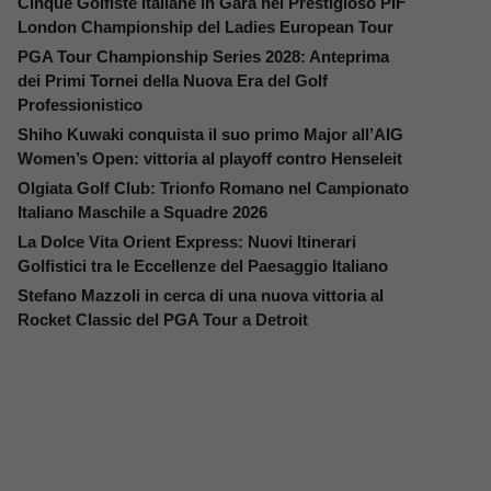
Cinque Golfiste Italiane in Gara nel Prestigioso PIF
London Championship del Ladies European Tour
PGA Tour Championship Series 2028: Anteprima
dei Primi Tornei della Nuova Era del Golf
Professionistico
Shiho Kuwaki conquista il suo primo Major all’AIG
Women’s Open: vittoria al playoff contro Henseleit
Olgiata Golf Club: Trionfo Romano nel Campionato
Italiano Maschile a Squadre 2026
La Dolce Vita Orient Express: Nuovi Itinerari
Golfistici tra le Eccellenze del Paesaggio Italiano
Stefano Mazzoli in cerca di una nuova vittoria al
Rocket Classic del PGA Tour a Detroit