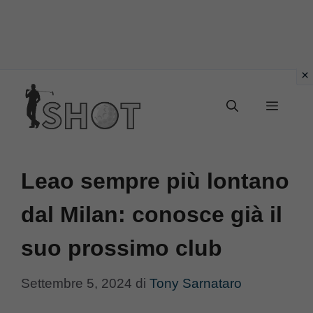
Vai
Menu
al
contenuto
Leao sempre più lontano
dal Milan: conosce già il
suo prossimo club
Settembre 5, 2024
di
Tony Sarnataro