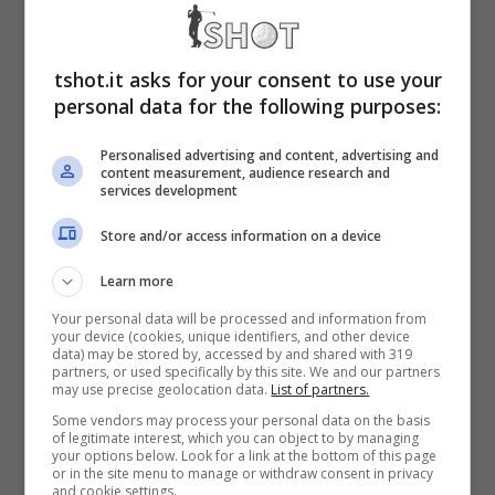
Futuro di Leao sempre più
tshot.it asks for your consent to use your
personal data for the following purposes:
in bilico: può salutare il
Personalised advertising and content, advertising and
Milan, i dettagli
content measurement, audience research and
services development
Di questo passo sarà naturale interrogarsi su
Store and/or access information on a device
quale futuro spetterà al classe ’99.
Probabile
Learn more
che sia lontano da Milanello
, spunta già un
Your personal data will be processed and information from
your device (cookies, unique identifiers, and other device
possibile club interessato a comprarlo in una
data) may be stored by, accessed by and shared with 319
partners, or used specifically by this site. We and our partners
may use precise geolocation data.
List of partners.
delle prossime sessioni di mercato,
Some vendors may process your personal data on the basis
verosimilmente nell’estate 2025.
of legitimate interest, which you can object to by managing
your options below. Look for a link at the bottom of this page
or in the site menu to manage or withdraw consent in privacy
and cookie settings.