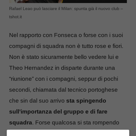
Rafael Leao può lasciare il Milan: spunta già il nuovo club –
tshot.it
Nel rapporto con Fonseca o forse con i suoi
compagni di squadra non è tutto rose e fiori.
Non è stato sicuramente bello vedere lui e
Theo Hernandez in disparte durante una
“riunione” con i compagni, seppur di pochi
secondi, chiamata dal tecnico portoghese
che sin dal suo arrivo
sta spingendo
sull’importanza del gruppo e di fare
squadra
. Forse qualcosa si sta rompendo
davvero tra l’asso e il club meneghino.