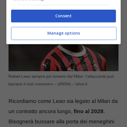
Consent
Manage options
Rafael Leao sempre più lontano dal Milan: l’attaccante può
lasciare il club rossonero – (ANSA) – tshot.it
Ricordiamo come Leao sia legato al Milan da
un contratto ancora lungo,
fino al 2028
.
Bisognerà bussare alla porta dei meneghini