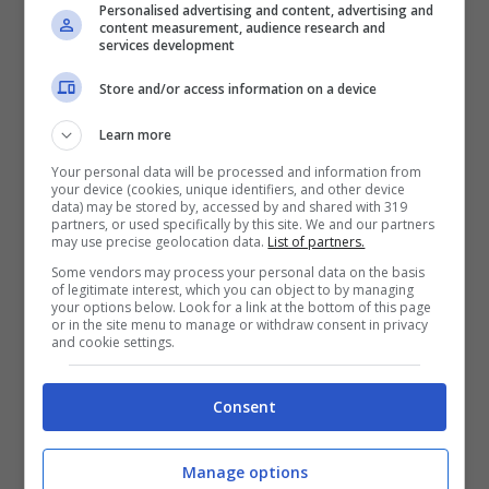
Personalised advertising and content, advertising and
content measurement, audience research and
di rinnovo che la strada in rosso per lui fosse
services development
arrivata al capolinea. Ma chi sorprende di più
Store and/or access information on a device
è
Charles Leclerc
, al di là di quanto
Learn more
dichiarato in pubblico dopo l’annuncio di
Your personal data will be processed and information from
Hamilton
.
your device (cookies, unique identifiers, and other device
data) may be stored by, accessed by and shared with 319
partners, or used specifically by this site. We and our partners
may use precise geolocation data.
List of partners.
Ferrari, la scelta di Hamilton
Some vendors may process your personal data on the basis
of legitimate interest, which you can object to by managing
your options below. Look for a link at the bottom of this page
sciocca Leclerc: la reazione
or in the site menu to manage or withdraw consent in privacy
and cookie settings.
del monegasco
Consent
Secondo quanto riportato da
Marca
, Charles
Leclerc è rimasto davvero scioccato dopo
Manage options