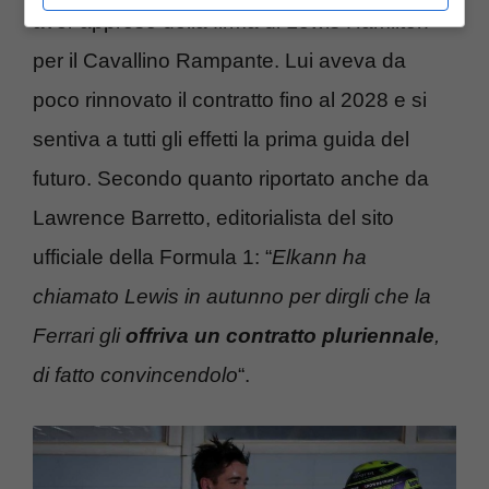
aver appreso della firma di Lewis Hamilton
per il Cavallino Rampante. Lui aveva da
poco rinnovato il contratto fino al 2028 e si
sentiva a tutti gli effetti la prima guida del
futuro. Secondo quanto riportato anche da
Lawrence Barretto, editorialista del sito
ufficiale della Formula 1: “
Elkann ha
chiamato Lewis in autunno per dirgli che la
Ferrari gli
offriva un contratto pluriennale
,
di fatto convincendolo
“.