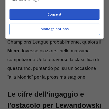
Il giocatore ex Bayern Monaco potrebbe
Consent
scegliere la Serie A
dopo aver giocato per
tutta la carriera in Germania e in Spagna,
Manage options
cogliendo al volo l’occasione di giocare in
Champions League probabilmente, qualora il
Milan
dovesse piazzarsi nella massima
competizione Uefa attraverso la classifica di
quest’anno, puntando poi su un’occasione
“alla Modric” per la prossima stagione.
Le cifre dell’ingaggio e
l’ostacolo per Lewandowski