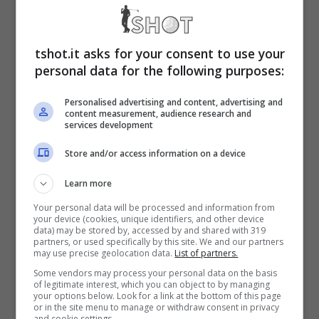
Non continuerà col Barcellona, ma
tshot.it asks for your consent to use your
continuerà a giocare a calcio, facendolo
personal data for the following purposes:
ad alti livelli.
Dando una mano ad un top
Personalised advertising and content, advertising and
content measurement, audience research and
club d’Italia, qualora lo stesso dovesse
services development
sentirne l’esigenza, affidandogli la maglia
Store and/or access information on a device
numero nove del proprio attacco.
Learn more
Your personal data will be processed and information from
Si tratta della possibilità che si sta aprendo al
your device (cookies, unique identifiers, and other device
data) may be stored by, accessed by and shared with 319
Milan
, seppur non a gennaio, perché è col
partners, or used specifically by this site. We and our partners
may use precise geolocation data.
List of partners.
Barcellona
che vorrà finire l’annata il bomber
Some vendors may process your personal data on the basis
of legitimate interest, which you can object to by managing
polacco, Robert
Lewandowski
.
your options below. Look for a link at the bottom of this page
or in the site menu to manage or withdraw consent in privacy
and cookie settings.