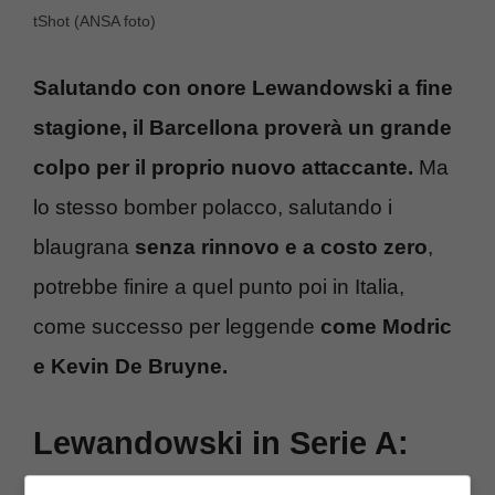
tShot (ANSA foto)
Salutando con onore Lewandowski a fine
stagione, il Barcellona proverà un grande
colpo per il proprio nuovo attaccante.
Ma
lo stesso bomber polacco, salutando i
blaugrana
senza rinnovo e a costo zero
,
potrebbe finire a quel punto poi in Italia,
come successo per leggende
come Modric
e Kevin De Bruyne.
Lewandowski in Serie A:
l’ipotesi concreta per il 2026