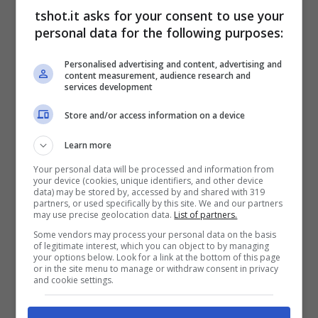
elegante e con grande serietà”.
tshot.it asks for your consent to use your
personal data for the following purposes:
Il mondo dello sport e
Personalised advertising and content, advertising and
content measurement, audience research and
services development
l’Italia tutta si stringe
Store and/or access information on a device
intorno al dolore di Alberto
Learn more
Tomba: grande affetto per il
Your personal data will be processed and information from
your device (cookies, unique identifiers, and other device
padre Franco
data) may be stored by, accessed by and shared with 319
partners, or used specifically by this site. We and our partners
may use precise geolocation data.
List of partners.
Franco Tomba è stato il primo e più
grande
Some vendors may process your personal data on the basis
of legitimate interest, which you can object to by managing
your options below. Look for a link at the bottom of this page
sostenitore di Alberto Tomba
. È stato colui
or in the site menu to manage or withdraw consent in privacy
and cookie settings.
che ha spinto il figlio a dare sempre il
massimo affinché diventasse un grande