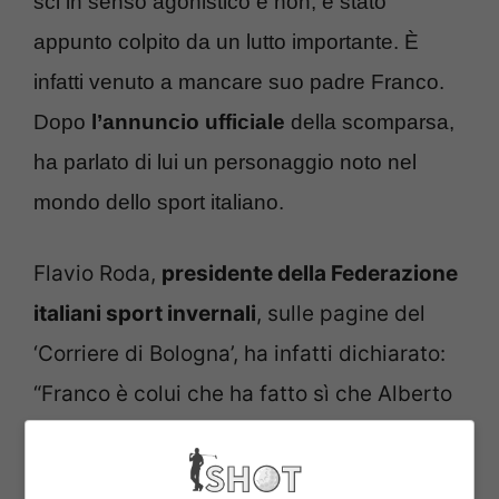
sci in senso agonistico e non, è stato
appunto colpito da un lutto importante. È
infatti venuto a mancare suo padre Franco.
Dopo
l’annuncio ufficiale
della scomparsa,
ha parlato di lui un personaggio noto nel
mondo dello sport italiano.
Flavio Roda,
presidente della Federazione
italiani sport invernali
, sulle pagine del
‘Corriere di Bologna’, ha infatti dichiarato:
“Franco è colui che ha fatto sì che Alberto
diventasse il campione che tutti
conoscono, ma lo ha fatto in modo