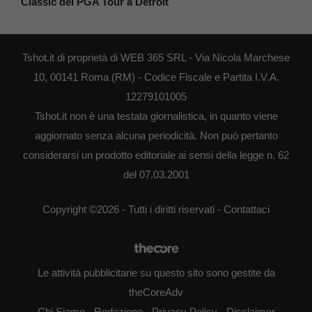
Classic del PGA Tour a Detroit
Tshot.it di proprietà di WEB 365 SRL - Via Nicola Marchese
10, 00141 Roma (RM) - Codice Fiscale e Partita I.V.A.
12279101005
Tshot.it non è una testata giornalistica, in quanto viene
aggiornato senza alcuna periodicità. Non può pertanto
considerarsi un prodotto editoriale ai sensi della legge n. 62
del 07.03.2001
Copyright ©2026 - Tutti i diritti riservati -
Contattaci
Le attività pubblicitarie su questo sito sono gestite da
theCoreAdv
Chi Siamo
-
Redazione
-
Privacy Policy
-
Disclaimer