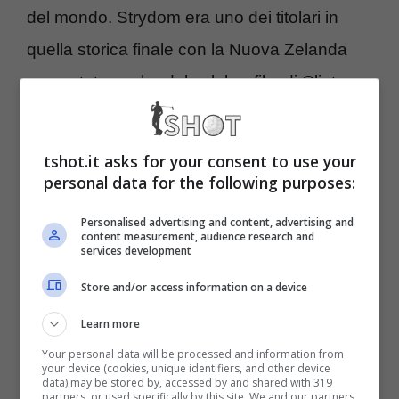
del mondo. Strydom era uno dei titolari in
quella storica finale con la Nuova Zelanda
raccontata anche dal celebre film di Clint
Eastwood. Un trionfo che rappresentò
un’ulteriore spinta per l’integrazione tra
tshot.it asks for your consent to use your
bianchi e neri in Sudafrica dopo la fine del
personal data for the following purposes:
regime di apartheid.
Personalised advertising and content, advertising and
content measurement, audience research and
services development
Morto Hannes Strydom,
Store and/or access information on a device
leggenda del rugby
Learn more
sudafricano: continua la
Your personal data will be processed and information from
your device (cookies, unique identifiers, and other device
data) may be stored by, accessed by and shared with 319
maledizione degli Invictus
partners, or used specifically by this site. We and our partners