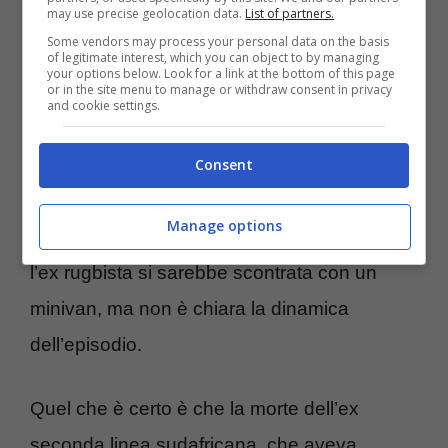
may use precise geolocation data.
List of partners.
Some vendors may process your personal data on the basis
A confermare la scomparsa di Strydom è
of legitimate interest, which you can object to by managing
your options below. Look for a link at the bottom of this page
or in the site menu to manage or withdraw consent in privacy
stato
Mark
Alexander
, presidente della
and cookie settings.
federazione sudafricana. Come riferito
dall’Ansa, l’incidente mortale è avvenuto a
Consent
Emalahleni, città distante circa 140 chilometri
Manage options
da Johannesburg. L’auto su cui viaggiava
l’ex rugbista si sarebbe scontrata con un
minivan, ma non è chiara la dinamica
dell’episodio.
Quel che è certo è che la morte dell’ex
seconda linea sudafricana, che aveva