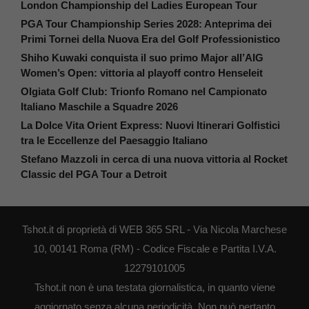
London Championship del Ladies European Tour
PGA Tour Championship Series 2028: Anteprima dei
Primi Tornei della Nuova Era del Golf Professionistico
Shiho Kuwaki conquista il suo primo Major all’AIG
Women’s Open: vittoria al playoff contro Henseleit
Olgiata Golf Club: Trionfo Romano nel Campionato
Italiano Maschile a Squadre 2026
La Dolce Vita Orient Express: Nuovi Itinerari Golfistici
tra le Eccellenze del Paesaggio Italiano
Stefano Mazzoli in cerca di una nuova vittoria al Rocket
Classic del PGA Tour a Detroit
Tshot.it di proprietà di WEB 365 SRL - Via Nicola Marchese
10, 00141 Roma (RM) - Codice Fiscale e Partita I.V.A.
12279101005
Tshot.it non è una testata giornalistica, in quanto viene
aggiornato senza alcuna periodicità. Non può pertanto