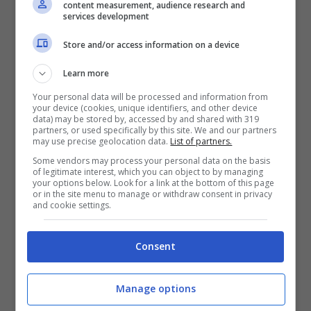
content measurement, audience research and
mancavano gli strumenti per tenere alta
services development
l’attenzione, fuori e dentro il campo, e il suo
Store and/or access information on a device
gioco ne ha risentito.
Learn more
Your personal data will be processed and information from
your device (cookies, unique identifiers, and other device
Manassero da sogno, una
data) may be stored by, accessed by and shared with 319
partners, or used specifically by this site. We and our partners
may use precise geolocation data.
List of partners.
rinascita durata 10 anni:
Some vendors may process your personal data on the basis
of legitimate interest, which you can object to by managing
così è tornato grande
your options below. Look for a link at the bottom of this page
or in the site menu to manage or withdraw consent in privacy
and cookie settings.
Oggi che ha 30 anni,
Matteo è rinato
, come
una Fenice. Mentre lui era via, o meglio non
Consent
riusciva più a riemergere, è cambiato tutto. Il
Manage options
circuito europeo è sponsorizzato dagli arabi