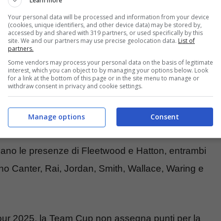
Learn more
Your personal data will be processed and information from your device
(cookies, unique identifiers, and other device data) may be stored by,
accessed by and shared with 319 partners, or used specifically by this
site. We and our partners may use precise geolocation data.
List of
partners.
Some vendors may process your personal data on the basis of legitimate
 – Tshot.it (Foto Ansa)
interest, which you can object to by managing your options below. Look
for a link at the bottom of this page or in the site menu to manage or
withdraw consent in privacy and cookie settings.
della Team Cup ci saranno
ben cinque golfisti
jgaard, Neergaard, Norgaard, Olesen e i tre
Manage options
Consent
ose, invece, per la selezione britannica ha
ccano le presenze di Fleetwood e Hatton, entrambi
nno Canter, Rai, Jordan, Smith, Wallace, Waring e
our 2025, la Team Cup non assegna punti per la