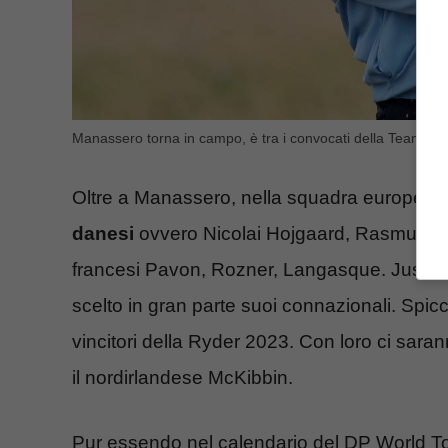
Manassero torna in campo, è tra i convocati della Team Cup
Oltre a Manassero, nella squadra europeo 
danesi
ovvero Nicolai Hojgaard, Rasmus Ho
francesi Pavon, Rozner, Langasque. Justin R
scelto in gran parte suoi connazionali. Spi
vincitori della Ryder 2023. Con loro ci sara
il nordirlandese McKibbin.
Pur essendo nel calendario del DP World T