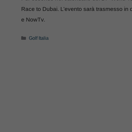
Race to Dubai. L’evento sarà trasmesso in d
e NowTv.
Categorie
Golf Italia