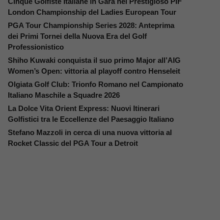
Cinque Golfiste Italiane in Gara nel Prestigioso PIF
London Championship del Ladies European Tour
PGA Tour Championship Series 2028: Anteprima
dei Primi Tornei della Nuova Era del Golf
Professionistico
Shiho Kuwaki conquista il suo primo Major all’AIG
Women’s Open: vittoria al playoff contro Henseleit
Olgiata Golf Club: Trionfo Romano nel Campionato
Italiano Maschile a Squadre 2026
La Dolce Vita Orient Express: Nuovi Itinerari
Golfistici tra le Eccellenze del Paesaggio Italiano
Stefano Mazzoli in cerca di una nuova vittoria al
Rocket Classic del PGA Tour a Detroit