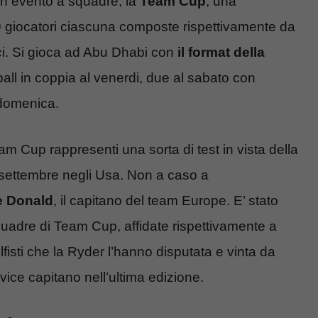
 un evento a squadre, la
Team Cup
, una
 giocatori ciascuna composte rispettivamente da
ici. Si gioca ad Abu Dhabi con
il format della
ll in coppia al venerdi, due al sabato con
 domenica.
am Cup rappresenti una sorta di test in vista della
settembre negli Usa. Non a caso a
e Donald
, il capitano del team Europe. E’ stato
squadre di Team Cup, affidate rispettivamente a
lfisti che la Ryder l’hanno disputata e vinta da
vice capitano nell’ultima edizione.