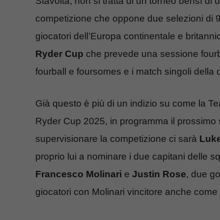
Stavolta, non si tratta di un torneo bensì di
competizione che oppone due selezioni di 9
giocatori dell’Europa continentale e britann
Ryder Cup
che prevede una sessione fourba
fourball e foursomes e i match singoli della
Già questo è più di un indizio su come la Te
Ryder Cup 2025, in programma il prossimo 
supervisionare la competizione ci sarà
Luk
proprio lui a nominare i due capitani delle 
Francesco Molinari
e
Justin Rose
, due go
giocatori con Molinari vincitore anche come 