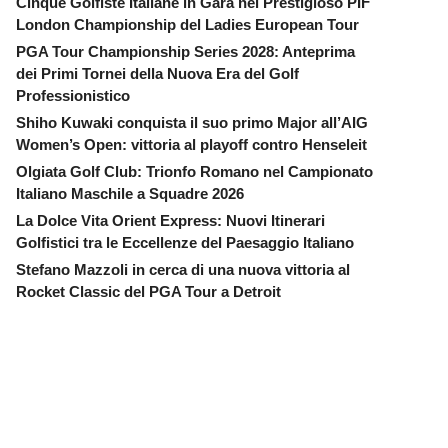
Cinque Golfiste Italiane in Gara nel Prestigioso PIF
London Championship del Ladies European Tour
PGA Tour Championship Series 2028: Anteprima
dei Primi Tornei della Nuova Era del Golf
Professionistico
Shiho Kuwaki conquista il suo primo Major all’AIG
Women’s Open: vittoria al playoff contro Henseleit
Olgiata Golf Club: Trionfo Romano nel Campionato
Italiano Maschile a Squadre 2026
La Dolce Vita Orient Express: Nuovi Itinerari
Golfistici tra le Eccellenze del Paesaggio Italiano
Stefano Mazzoli in cerca di una nuova vittoria al
Rocket Classic del PGA Tour a Detroit