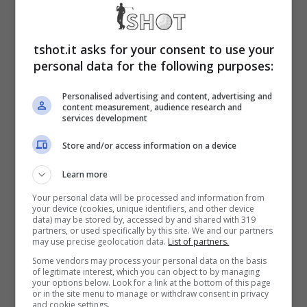
prima di poterlo rivedere da vicino. Questa
non è però l’unica mazzata per la sua
tshot.it asks for your consent to use your
famiglia visto che il periodo non sembra
personal data for the following purposes:
favorevole nemmeno per
il talentuoso Mick
Personalised advertising and content, advertising and
content measurement, audience research and
Schumacher
.
services development
Store and/or access information on a device
Ritorno Schumacher, alla
Learn more
fine è saltato tutto
Your personal data will be processed and information from
your device (cookies, unique identifiers, and other device
data) may be stored by, accessed by and shared with 319
partners, or used specifically by this site. We and our partners
Ritorno in pista solo sfiorato
per il figlio
may use precise geolocation data.
List of partners.
d’arte che da anni spera di poter lasciare il
Some vendors may process your personal data on the basis
of legitimate interest, which you can object to by managing
segno in Formula 1. Invece il pilota figlio
your options below. Look for a link at the bottom of this page
or in the site menu to manage or withdraw consent in privacy
and cookie settings.