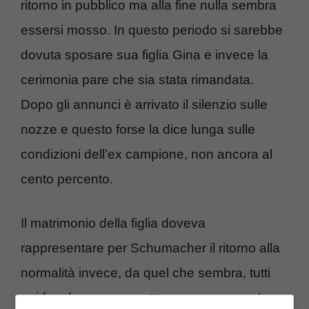
ritorno in pubblico ma alla fine nulla sembra
essersi mosso. In questo periodo si sarebbe
dovuta sposare sua figlia Gina e invece la
cerimonia pare che sia stata rimandata.
Dopo gli annunci è arrivato il silenzio sulle
nozze e questo forse la dice lunga sulle
condizioni dell’ex campione, non ancora al
cento percento.
Il matrimonio della figlia doveva
rappresentare per Schumacher il ritorno alla
normalità invece, da quel che sembra, tutti
noi fan dovremo aspettare ancora un po’