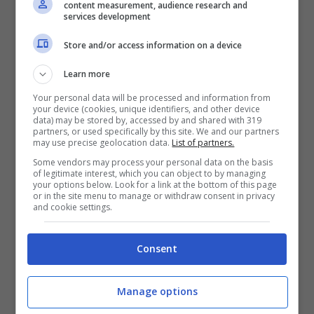
content measurement, audience research and
dell’anno scorso (quarti di finale Georgia-
services development
OSU NIT, 1.029M. Ieri sera ha raggiunto il
Store and/or access information on a device
picco di 681K alla fine della partita. Delle 12
Learn more
partite TGL su ESPN di questa stagione, la
Your personal data will be processed and information from
your device (cookies, unique identifiers, and other device
finale si è classificata al 5° posto per
data) may be stored by, accessed by and shared with 319
partners, or used specifically by this site. We and our partners
audience”.
may use precise geolocation data.
List of partners.
Some vendors may process your personal data on the basis
of legitimate interest, which you can object to by managing
Tiger Woods, delusione
your options below. Look for a link at the bottom of this page
or in the site menu to manage or withdraw consent in privacy
and cookie settings.
TGL per gli ascolti
Consent
La TGL ha avuto dei buoni numeri a inizio
anno, Tiger Woods e Rory McIlroy
Manage options