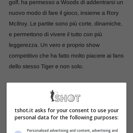
golf, ha permesso a Woods di addentrarsi un
nuovo modo di fare il gioco, insieme a Rory
McIlroy. Le partite sono più corte, dinamiche,
e permettono di vivere il tutto con più
leggerezza. Un vero e proprio show
competitivo che ha fatto molto piacere ai fans
dello stesso Tiger e non solo.
C’è però un problema per la TGL, che non
ha avuto gli ascolti tv previsti. Queste le
parole di Josh Carpentier: “Numeri per il
tshot.it asks for your consent to use your
personal data for the following purposes:
campionato TGL: 557k su ESPN, in calo
sostanziale rispetto alla stessa finestra
Personalised advertising and content, advertising and