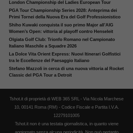
London Championship del Ladies European Tour
PGA Tour Championship Series 2028: Anteprima dei
Primi Tornei della Nuova Era del Golf Professionistico
Shiho Kuwaki conquista il suo primo Major all’AIG
Women’s Open: vittoria al playoff contro Henseleit
Olgiata Golf Club: Trionfo Romano nel Campionato
Italiano Maschile a Squadre 2026
La Dolce Vita Orient Express: Nuovi Itinerari Golfistici
tra le Eccellenze del Paesaggio Italiano
Stefano Mazzoli in cerca di una nuova vittoria al Rocket
Classic del PGA Tour a Detroit
Tshot.it di proprietà di WEB 365 SRL - Via Nicola Marchese
10, 00141 Roma (RM) - Codice Fiscale e Partita I.V.A.
12279101005
Tshot.it non è una testata giornalistica, in quanto viene
aggiornato senza alcuna periodicità. Non può pertanto