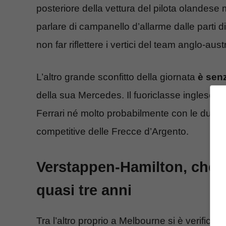
posteriore della vettura del pilota olandese 
parlare di campanello d’allarme dalle parti 
non far riflettere i vertici del team anglo-aust
L’altro grande sconfitto della giornata
è senz
della sua Mercedes. Il fuoriclasse inglese
Ferrari né molto probabilmente con le due 
competitive delle Frecce d’Argento.
Verstappen-Hamilton, che 
quasi tre anni
Tra l’altro proprio a Melbourne si è verific