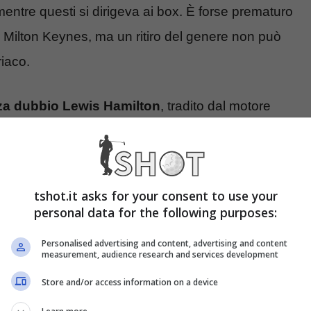
mentre questi si dirigeva ai box. È forse prematuro
di Milton Keynes, ma un ritiro del genere non può
riaco.
a dubbio Lewis Hamilton
, tradito dal motore
 non avrebbe comunque potuto competere con la
McLaren, in questo momento più veloci e
tshot.it asks for your consent to use your
personal data for the following purposes:
batosta: non accadeva da
Personalised advertising and content, advertising and content
measurement, audience research and services development
Store and/or access information on a device
ata una congiuntura che non accadeva da oltre due