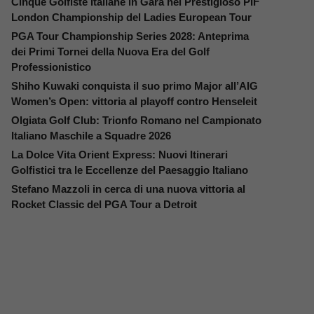
Cinque Golfiste Italiane in Gara nel Prestigioso PIF
London Championship del Ladies European Tour
PGA Tour Championship Series 2028: Anteprima
dei Primi Tornei della Nuova Era del Golf
Professionistico
Shiho Kuwaki conquista il suo primo Major all’AIG
Women’s Open: vittoria al playoff contro Henseleit
Olgiata Golf Club: Trionfo Romano nel Campionato
Italiano Maschile a Squadre 2026
La Dolce Vita Orient Express: Nuovi Itinerari
Golfistici tra le Eccellenze del Paesaggio Italiano
Stefano Mazzoli in cerca di una nuova vittoria al
Rocket Classic del PGA Tour a Detroit