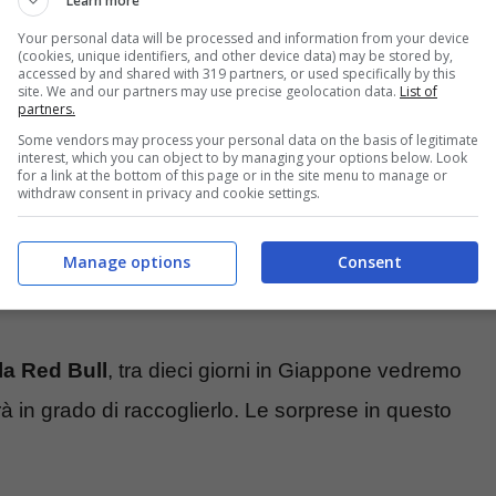
Learn more
non si ritiravano nella stessa gara dal Gran
Your personal data will be processed and information from your device
(cookies, unique identifiers, and other device data) may be stored by,
ntrambi erano in lotta per la conquista del titolo
accessed by and shared with 319 partners, or used specifically by this
site. We and our partners may use precise geolocation data.
List of
atto in pista. Erano i tempi in cui pur di finire
partners.
Some vendors may process your personal data on the basis of legitimate
 erano disposti a tutto
.
interest, which you can object to by managing your options below. Look
for a link at the bottom of this page or in the site menu to manage or
withdraw consent in privacy and cookie settings.
iel Ricciardo sulla McLaren che precedette il
ietta del team di Woking fu salutata come un
Manage options
Consent
versamente dal trionfo Ferrari di Melbourne.
lla Red Bull
, tra dieci giorni in Giappone vedremo
 in grado di raccoglierlo. Le sorprese in questo