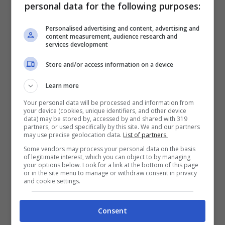
personal data for the following purposes:
dovrà poi percepire a stagione.
Un ostacolo
che, al momento, potrebbe superare il
Personalised advertising and content, advertising and
content measurement, audience research and
Milan, attraverso la cessione di Leao
– che
services development
Mendes conosce benissimo non perché lo
Store and/or access information on a device
assiste, ma per il suo legame portoghese -,
Learn more
tra le idee stesse del Manchester City per la
Your personal data will be processed and information from
your device (cookies, unique identifiers, and other device
prossima stagione, nel tridente offensivo.
data) may be stored by, accessed by and shared with 319
partners, or used specifically by this site. We and our partners
may use precise geolocation data.
List of partners.
Bernardo Silva lascerà il
Some vendors may process your personal data on the basis
of legitimate interest, which you can object to by managing
your options below. Look for a link at the bottom of this page
Manchester City: la sua
or in the site menu to manage or withdraw consent in privacy
and cookie settings.
preferenza sulla
Consent
destinazione