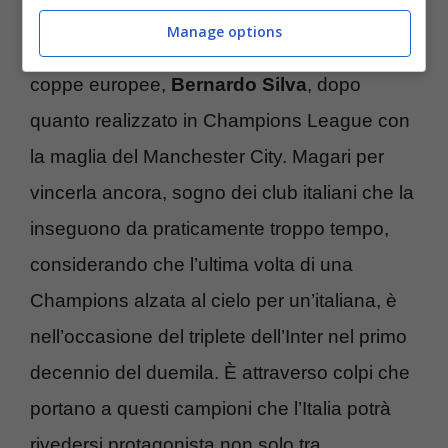
Manage options
Vuole giocare in una big d’Europa e nelle
coppe europee,
Bernardo Silva
, dopo
quanto realizzato in Champions League con
la maglia del Manchester City. Magari per
vincerla ancora, sogno dei club italiani che la
inseguono da praticamente troppo tempo,
considerando che l’ultima volta di una
Champions alzata al cielo per un’italiana, è
nell’occasione del triplete dell’Inter nel primo
decennio del duemila. È attraverso colpi che
portano a questi campioni che l’Italia potrà
rivedersi protagonista non solo tra