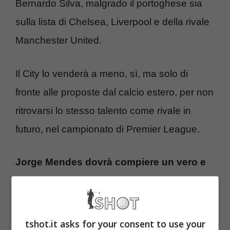
Bernardo Silva, malgrado il portoghese sia
sulla lista di Chelsea, Liverpool e della rivale
Manchester United.
Il City lo venderà a meno, sì, ma solo di
fronte alle proposte dal calcio estero, per non
ritrovarsi lo stesso talento come rivale in
futuro, nel campionato di Premier League.
Jorge Mendes dovrà compiere un vero e
proprio capolavoro portando Bernardo
Silva in Serie A per una cifra intorno ai 40-
50 milioni
, oltre al pesante ingaggio che
tshot.it asks for your consent to use your