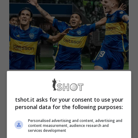
In sede di calciomercato arriva la notizia che spiazza tutti: il
calciatore è pronto a passare dal Boca Juniors in Serie A.
Beffa per il Milan, che da tempo si muoveva per lui (Tshot.it)
tshot.it asks for your consent to use your
personal data for the following purposes:
Calciomercato: dal Boca
Personalised advertising and content, advertising and
Juniors in Serie A
content measurement, audience research and
services development