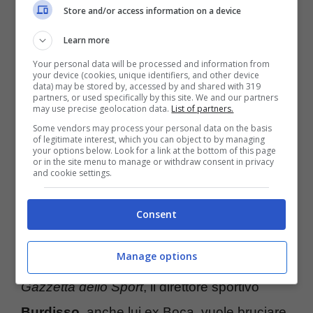
Store and/or access information on a device
Il Sud America, storicamente, è una terra
estremamente fertile di talenti del mondo del
Learn more
Your personal data will be processed and information from
calcio. Si gioca spesso ancora per strada tra
your device (cookies, unique identifiers, and other device
data) may be stored by, accessed by and shared with 319
le vie di
Buenos Aires
e non solo e non a
partners, or used specifically by this site. We and our partners
may use precise geolocation data.
List of partners.
caso il Boca Juniors, al pari del
River Plate
,
Some vendors may process your personal data on the basis
of legitimate interest, which you can object to by managing
è una garanzia di qualità e di doti tecniche
your options below. Look for a link at the bottom of this page
or in the site menu to manage or withdraw consent in privacy
fuori dal comune.
and cookie settings.
Non a caso, infatti, adesso è la
Fiorentina
Consent
ad aver posato il proprio sguardo sugli
Manage options
Xeinezes. Stando a quanto raccontato dalla
Gazzetta dello Sport
, il direttore sportivo
Burdisso
, anche lui ex Boca, vuole bruciare