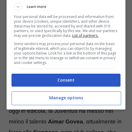
Learn more
Your personal data will be processed and information from
Siamo al cospetto di uno dei dirigenti più
your device (cookies, unique identifiers, and other device
data) may be stored by, accessed by and shared with 319
importanti del panorama calcistico europeo.
partners, or used specifically by this site. We and our partners
may use precise geolocation data.
List of partners.
Autore, insieme al presidente
Aurelio De
Some vendors may process your personal data on the basis
of legitimate interest, which you can object to by managing
Laurentiis
ed a
Luciano Spalletti
,
your options below. Look for a link at the bottom of this page
or in the site menu to manage or withdraw consent in privacy
dell’impresa Scudetto. In tal senso, alla
and cookie settings.
Juventus
vuole provare ad alzare ancor di
Consent
più l’asticella ed ora arriva un colpo inatteso.
Manage options
Stando a quanto raccontato da
TuttoSport
oggi in edicola, la Juventus ha messo nel
mirino il talento
Aimar Govea
, attualmente in