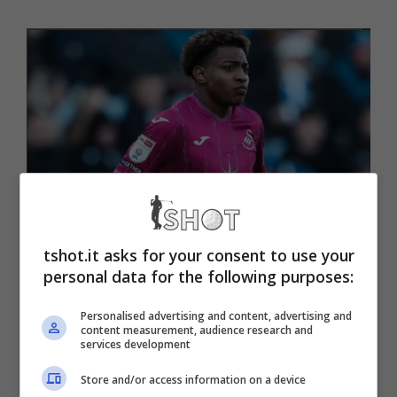
tshot.it asks for your consent to use your
personal data for the following purposes:
Mercato Juventus, colpo in entrata di Giuntoli (Tshot.it) – foto
da Instagram
Personalised advertising and content, advertising and
content measurement, audience research and
services development
Mercato Juventus, altro
Store and/or access information on a device
guizzo di Cristiano Giuntoli