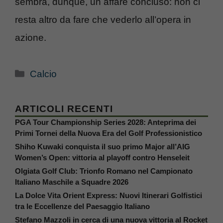
sembra, dunque, un affare concluso: non ci
resta altro da fare che vederlo all’opera in
azione.
Categorie
Calcio
ARTICOLI RECENTI
PGA Tour Championship Series 2028: Anteprima dei
Primi Tornei della Nuova Era del Golf Professionistico
Shiho Kuwaki conquista il suo primo Major all’AIG
Women’s Open: vittoria al playoff contro Henseleit
Olgiata Golf Club: Trionfo Romano nel Campionato
Italiano Maschile a Squadre 2026
La Dolce Vita Orient Express: Nuovi Itinerari Golfistici
tra le Eccellenze del Paesaggio Italiano
Stefano Mazzoli in cerca di una nuova vittoria al Rocket