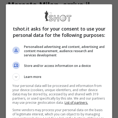
Mercato Milan, arriva il
colpo da urlo dal
Barcellona
tshot.it asks for your consent to use your
personal data for the following purposes:
Il
Milan
non ha un attimo di tregua e sa che
Personalised advertising and content, advertising and
content measurement, audience research and
per colmare il gap con l’
Inter
serve non
services development
sbagliare neanche una mossa in sede di
Store and/or access information on a device
calciomercato. Ed in tal senso si vuole
Learn more
andare sul sicuro, pescando in un club di
Your personal data will be processed and information from
your device (cookies, unique identifiers, and other device
primo piano come il
Barcellona
.
data) may be stored by, accessed by and shared with 319
partners, or used specifically by this site. We and our partners
may use precise geolocation data.
List of partners.
Stando a quanto raccontato da
Some vendors may process your personal data on the basis
of legitimate interest, which you can object to by managing