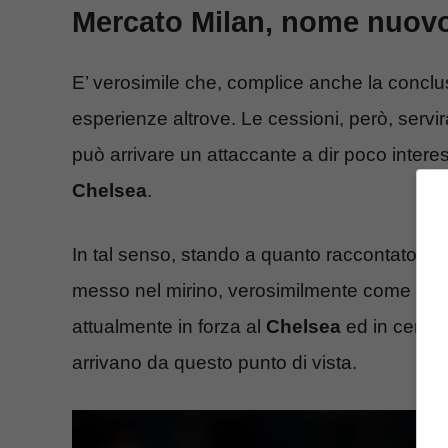
Mercato Milan, nome nuovo 
E’ verosimile che, complice anche la conclu
esperienze altrove. Le cessioni, però, servi
può arrivare un attaccante a dir poco inter
Chelsea
.
In tal senso, stando a quanto raccontato d
messo nel mirino, verosimilmente come punt
attualmente in forza al
Chelsea
ed in cerca 
arrivano da questo punto di vista.