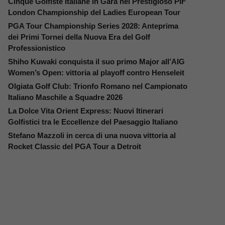
Cinque Golfiste Italiane in Gara nel Prestigioso PIF
London Championship del Ladies European Tour
PGA Tour Championship Series 2028: Anteprima
dei Primi Tornei della Nuova Era del Golf
Professionistico
Shiho Kuwaki conquista il suo primo Major all’AIG
Women’s Open: vittoria al playoff contro Henseleit
Olgiata Golf Club: Trionfo Romano nel Campionato
Italiano Maschile a Squadre 2026
La Dolce Vita Orient Express: Nuovi Itinerari
Golfistici tra le Eccellenze del Paesaggio Italiano
Stefano Mazzoli in cerca di una nuova vittoria al
Rocket Classic del PGA Tour a Detroit