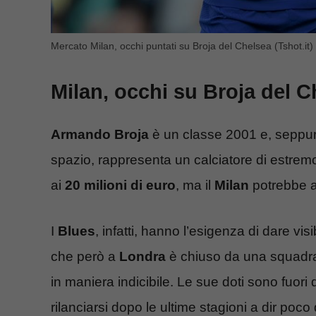
Mercato Milan, occhi puntati su Broja del Chelsea (Tshot.it)
Milan, occhi su Broja del C
Armando Broja
è un classe 2001 e, seppur 
spazio, rappresenta un calciatore di estremo 
ai
20 milioni di euro
, ma il
Milan
potrebbe an
I
Blues
, infatti, hanno l’esigenza di dare vis
che però a
Londra
è chiuso da una squadra 
in maniera indicibile. Le sue doti sono fuor
rilanciarsi dopo le ultime stagioni a dir poco