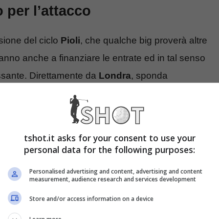
per l’attacco
sione del ciclo
Pioli
, che qualche big proverà altre
ranno anche a finanziare le entrate ed in tal senso
essante. Direttamente da
Londra
, sponda
a
Nicolò Schira
sul proprio profilo “X”, il
Milan
ha
tshot.it asks for your consent to use your
a di scorta,
Armando Broja
, talento albanese
personal data for the following purposes:
di rilancio. Andiamo a vedere le ultime notizie che
Personalised advertising and content, advertising and content
measurement, audience research and services development
Store and/or access information on a device