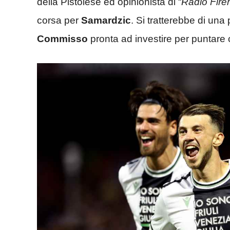
della Pistoiese ed opinionista di “
Radio Fire
corsa per
Samardzic
. Si tratterebbe di una
Commisso
pronta ad investire per puntare 