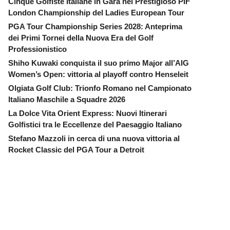
Cinque Golfiste Italiane in Gara nel Prestigioso PIF
London Championship del Ladies European Tour
PGA Tour Championship Series 2028: Anteprima
dei Primi Tornei della Nuova Era del Golf
Professionistico
Shiho Kuwaki conquista il suo primo Major all’AIG
Women’s Open: vittoria al playoff contro Henseleit
Olgiata Golf Club: Trionfo Romano nel Campionato
Italiano Maschile a Squadre 2026
La Dolce Vita Orient Express: Nuovi Itinerari
Golfistici tra le Eccellenze del Paesaggio Italiano
Stefano Mazzoli in cerca di una nuova vittoria al
Rocket Classic del PGA Tour a Detroit