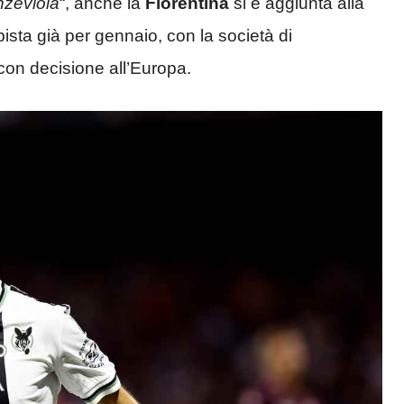
nzeviola
“, anche la
Fiorentina
si è aggiunta alla
 pista già per gennaio, con la società di
con decisione all’Europa.