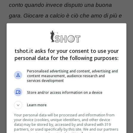
conto quando invece disputo una buona
gara. Giocare a calcio è ciò che amo di più e
spero di poter far sempre bene. Quando
avvertirò che è arrivato il momento di
smettere, lo farò senza pensare alla mia
tshot.it asks for your consent to use your
personal data for the following purposes:
età”.
Personalised advertising and content, advertising and
content measurement, audience research and
“Mi prendo sempre cura di me stesso,
services development
mangio bene e mi riposo. Lo faccio da
Store and/or access information on a device
sempre nel corso degli anni. Oggi il calcio è
Learn more
più fisico e si giocano tante partite. Non ho
Your personal data will be processed and information from
una routine particolare, è quella di ogni
your device (cookies, unique identifiers, and other device
data) may be stored by, accessed by and shared with 319
partners, or used specifically by this site. We and our partners
calciatore professionista”.