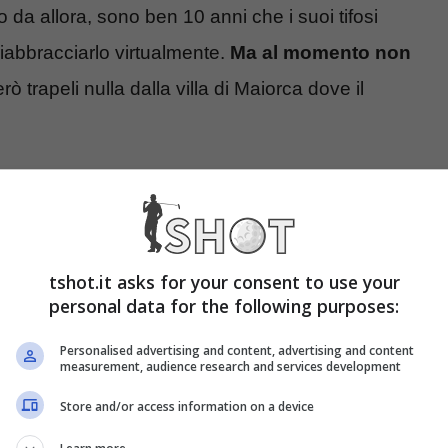
a allora, sono ben 10 anni che i suoi tifosi
 riabbracciarlo virtualmente.
Ma al momento non
ò trapeli nulla dalla villa di Maiorca dove il
ti il quarto titolo mondiale
ichael Schumacher è ricordare i suoi trionfi su
tshot.it asks for your consent to use your
, così come veniva soprannominato in carriera. Ad
personal data for the following purposes:
na un anniversario importante, di
un trionfo
Personalised advertising and content, advertising and content
ri
.
measurement, audience research and services development
Store and/or access information on a device