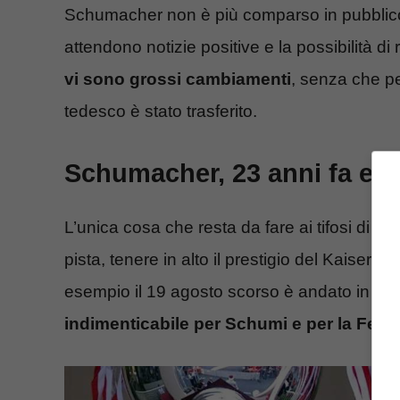
Schumacher non è più comparso in pubblico d
attendono notizie positive e la possibilità di
vi sono grossi cambiamenti
, senza che per
tedesco è stato trasferito.
Schumacher, 23 anni fa esat
L’unica cosa che resta da fare ai tifosi di M
pista, tenere in alto il prestigio del Kaiser
esempio il 19 agosto scorso è andato in sce
indimenticabile per Schumi e per la Ferra