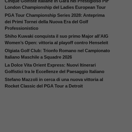
Cinque Golfiste Italiane in Gara nel Prestigioso PIF
London Championship del Ladies European Tour
PGA Tour Championship Series 2028: Anteprima
dei Primi Tornei della Nuova Era del Golf
Professionistico
Shiho Kuwaki conquista il suo primo Major all’AIG
Women’s Open: vittoria al playoff contro Henseleit
Olgiata Golf Club: Trionfo Romano nel Campionato
Italiano Maschile a Squadre 2026
La Dolce Vita Orient Express: Nuovi Itinerari
Golfistici tra le Eccellenze del Paesaggio Italiano
Stefano Mazzoli in cerca di una nuova vittoria al
Rocket Classic del PGA Tour a Detroit