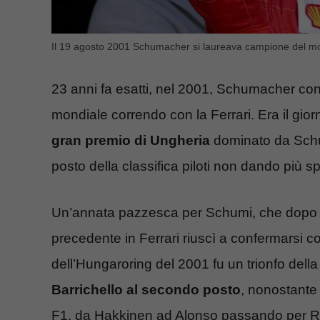
Il 19 agosto 2001 Schumacher si laureava campione del mo
23 anni fa esatti, nel 2001, Schumacher conq
mondiale correndo con la Ferrari. Era il gior
gran premio di Ungheria
dominato da Schum
posto della classifica piloti non dando più 
Un’annata pazzesca per Schumi, che dopo i d
precedente in Ferrari riuscì a confermarsi co
dell’Hungaroring del 2001 fu un trionfo dell
Barrichello al secondo posto
, nonostante 
F1, da Hakkinen ad Alonso passando per R