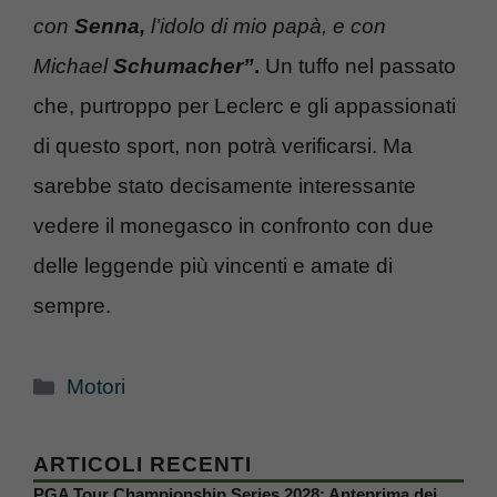
con
Senna,
l’idolo di mio papà, e con
Michael
Schumacher”
.
Un tuffo nel passato
che, purtroppo per Leclerc e gli appassionati
di questo sport, non potrà verificarsi. Ma
sarebbe stato decisamente interessante
vedere il monegasco in confronto con due
delle leggende più vincenti e amate di
sempre.
Categorie
Motori
ARTICOLI RECENTI
PGA Tour Championship Series 2028: Anteprima dei