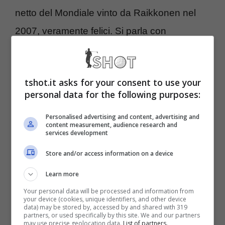
netto del Mondiale vinto da Raikkonen nel
2007, veramente felici. Si parla con
insistenza, da indiscrezioni raccolte negli
ultimi tempi, come il tedesco possa prendere
tshot.it asks for your consent to use your
parte alle nozze della figlia Gina Maria, di
personal data for the following purposes:
scena nella villa di famiglia a Maiorca a fine
Personalised advertising and content, advertising and
estate.
content measurement, audience research and
services development
Al di là di quello che è il presente dell’ex
Store and/or access information on a device
ferrarista che lo scorso 3 gennaio ha
Learn more
compiuto 55 anni, a parlare di Michael
Your personal data will be processed and information from
your device (cookies, unique identifiers, and other device
Schumacher ci ha pensato quello che è oggi
data) may be stored by, accessed by and shared with 319
partners, or used specifically by this site. We and our partners
may use precise geolocation data.
List of partners.