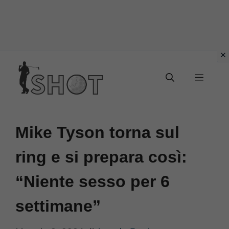
Vai
Menu
al
contenuto
Mike Tyson torna sul
ring e si prepara così:
“Niente sesso per 6
settimane”