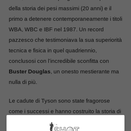
della storia dei pesi massimi (20 anni) e il
primo a detenere contemporaneamente i titoli
WBA, WBC e IBF nel 1987. Un record
pazzesco che testimoniava la sua superiorità
tecnica e fisica in quel quadriennio,
conclusosi con l’incredibile sconfitta con
Buster Douglas
, un onesto mestierante ma
nulla di più.
Le cadute di Tyson sono state fragorose
come i successi e hanno costruito la storia di
un personaggio discusso e discutibile ma pur