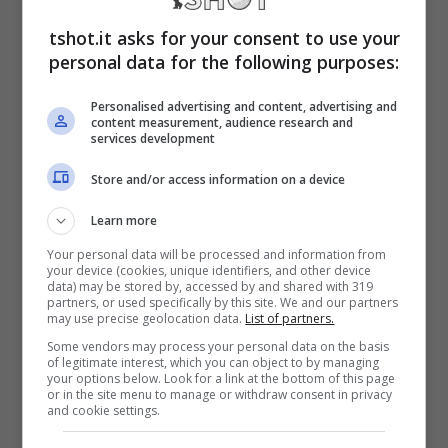
sempre uno dei più grandi campioni della
tshot.it asks for your consent to use your
storia delle 16 corde. La fine della sua
personal data for the following purposes:
avventura professionistica è avvenuta nel
Personalised advertising and content, advertising and
2005, dopo aver capito che contro
Holyfield
content measurement, audience research and
services development
prima e
Lennox Lewis
poi non c’era più
Store and/or access information on a device
molto da fare. Quello non era più il vero
Tyson
, ormai fiaccato da troppi eccessi e da
Learn more
Your personal data will be processed and information from
una disciplina negli allenamenti
your device (cookies, unique identifiers, and other device
data) may be stored by, accessed by and shared with 319
completamente persa. Nulla a che vedere
partners, or used specifically by this site. We and our partners
may use precise geolocation data.
List of partners.
con la macchina da guerra costruita da
Cus
Some vendors may process your personal data on the basis
of legitimate interest, which you can object to by managing
D’Amato
un ventennio prima.
your options below. Look for a link at the bottom of this page
or in the site menu to manage or withdraw consent in privacy
and cookie settings.
Mike Tyson, tutto pronto