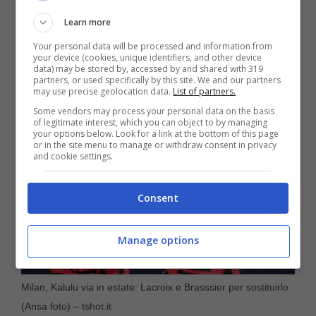
è finito ko
. L’ultima partita di campionato
Learn more
anche è stata registrata con un brutto
Your personal data will be processed and information from
your device (cookies, unique identifiers, and other device
infortunio per un altro giocatore.
data) may be stored by, accessed by and shared with 319
partners, or used specifically by this site. We and our partners
may use precise geolocation data.
List of partners.
Some vendors may process your personal data on the basis
of legitimate interest, which you can object to by managing
your options below. Look for a link at the bottom of this page
or in the site menu to manage or withdraw consent in privacy
and cookie settings.
Consent
Manage options
Milan, Kalulu via in estate: Lacroix e Brasssier per sostituirlo
(Ansa foto) – tshot.it