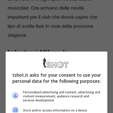
muscolari. Ora arrivano delle novità
importanti per il club che dovrà capire che
tipo di scelta fare in vista della prossima
stagione.
Infortuni Milan: le
condizioni dei giocatori
tshot.it asks for your consent to use your
Novità importanti che riguardano il
Milan che
personal data for the following purposes:
rischia grosso in vista del finale di
Personalised advertising and content, advertising and
content measurement, audience research and
stagione con gli infortuni che si sono
services development
accumulati e ora anche un altro giocatore
Store and/or access information on a device