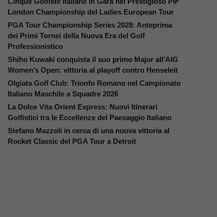
Cinque Golfiste Italiane in Gara nel Prestigioso PIF
London Championship del Ladies European Tour
PGA Tour Championship Series 2028: Anteprima
dei Primi Tornei della Nuova Era del Golf
Professionistico
Shiho Kuwaki conquista il suo primo Major all’AIG
Women’s Open: vittoria al playoff contro Henseleit
Olgiata Golf Club: Trionfo Romano nel Campionato
Italiano Maschile a Squadre 2026
La Dolce Vita Orient Express: Nuovi Itinerari
Golfistici tra le Eccellenze del Paesaggio Italiano
Stefano Mazzoli in cerca di una nuova vittoria al
Rocket Classic del PGA Tour a Detroit