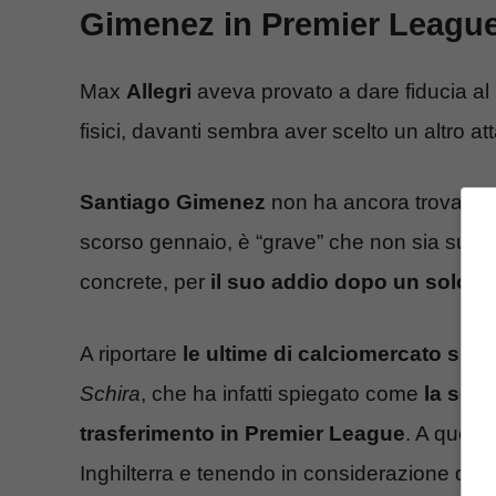
Gimenez in Premier League
Max
Allegri
aveva provato a dare fiducia al 
fisici, davanti sembra aver scelto un altro at
Santiago Gimenez
non ha ancora trovato il 
scorso gennaio, è “grave” che non sia succe
concrete, per
il suo addio dopo un solo a
A riportare
le ultime di calciomercato sul 
Schira
, che ha infatti spiegato come
la solu
trasferimento in Premier League
. A quel 
Inghilterra e tenendo in considerazione que