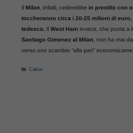
Il
Milan
, infatti, cederebbe
in prestito con op
toccheranno circa i 20-25 milioni di euro
tedesco.
Il
West Ham
invece, che punta a l
Santiago Gimenez al Milan
, non ha mai d
verso uno scambio “alla pari” economicame
Categorie
Calcio