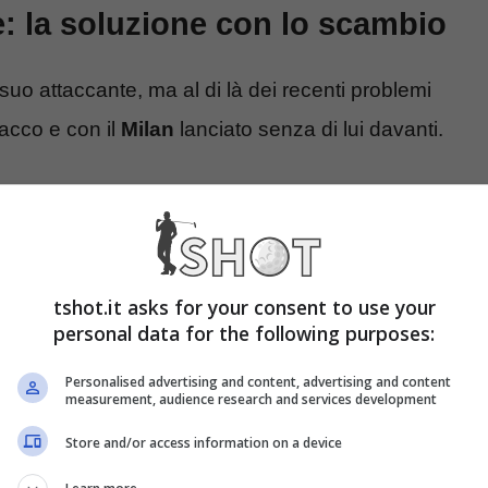
: la soluzione con lo scambio
suo attaccante, ma al di là dei recenti problemi
tacco e con il
Milan
lanciato senza di lui davanti.
gol in Serie A e per l’investimento fatto nello
sso, tanto da aver acceso reali voci di mercato e
nno in rossonero.
tshot.it asks for your consent to use your
personal data for the following purposes:
Milan
è il giornalista ed esperto di mercato,
Nicolò
Personalised advertising and content, advertising and content
zione per Gimenez
possa arrivare con il suo
measurement, audience research and services development
punto, approfittando del suo trasferimento in
Store and/or access information on a device
lla che è una situazione che convincerebbe il