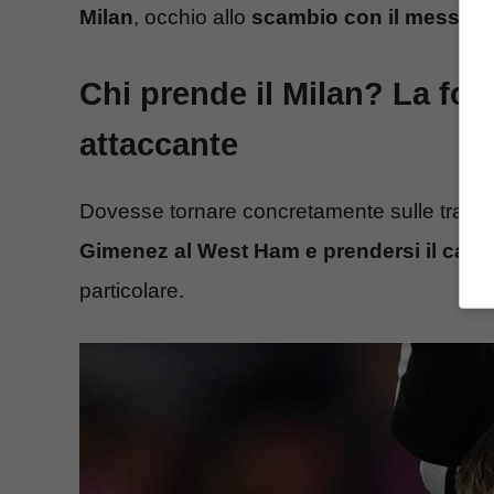
Milan
, occhio allo
scambio con il messican
Chi prende il Milan? La for
attaccante
Dovesse tornare concretamente sulle tracc
Gimenez al West Ham e prendersi il carte
particolare.