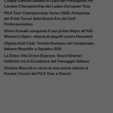
Cinque Golfiste Italiane in Gara nel Prestigioso PIF
London Championship del Ladies European Tour
PGA Tour Championship Series 2028: Anteprima
dei Primi Tornei della Nuova Era del Golf
Professionistico
Shiho Kuwaki conquista il suo primo Major all’AIG
Women’s Open: vittoria al playoff contro Henseleit
Olgiata Golf Club: Trionfo Romano nel Campionato
Italiano Maschile a Squadre 2026
La Dolce Vita Orient Express: Nuovi Itinerari
Golfistici tra le Eccellenze del Paesaggio Italiano
Stefano Mazzoli in cerca di una nuova vittoria al
Rocket Classic del PGA Tour a Detroit