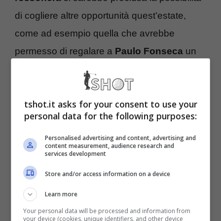
di cogliere altre opportunità quest’estate,
come ad esempio quella che avrebbe
permesso di regalare a
Paulo Fonseca
un
secondo attaccante
dopo il capitano della
Spagna.
tshot.it asks for your consent to use your
personal data for the following purposes:
La cosa che più fa imbestialire i tifosi del
Milan
è che il giocatore interessava alla
Personalised advertising and content, advertising and
content measurement, audience research and
dirigenza già da un anno, quindi perché non
services development
provare a portarlo in rossonero quest’estate?
Store and/or access information on a device
Una domanda alla quale difficilmente
Learn more
corrisponderà una risposta, anche perché
Your personal data will be processed and information from
your device (cookies, unique identifiers, and other device