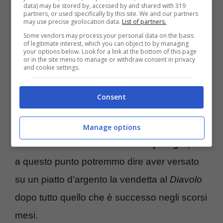
oramai non c’è davvero più nulla da fare, con
data) may be stored by, accessed by and shared with 319
partners, or used specifically by this site. We and our partners
l’
attaccante
che sarebbe addirittura in
may use precise geolocation data.
List of partners.
Some vendors may process your personal data on the basis
procinto di firmare per la sua
nuova squadra
of legitimate interest, which you can object to by managing
your options below. Look for a link at the bottom of this page
in questo
calciomercato
.
or in the site menu to manage or withdraw consent in privacy
and cookie settings.
Stando dunque a quanto riportato dai
Consent
colleghi di
Marca
,
il futuro dell’attaccante
colombiano
Jhon Durán
non sarà al Milan
Manage options
bensì al West Ham di Julen Lopetegui,
che
a questo punto potremmo dire aver versato
su un piatto d’argento la vendetta al
Diavolo
dopo tutto quello che è successo negli scorsi
mesi.