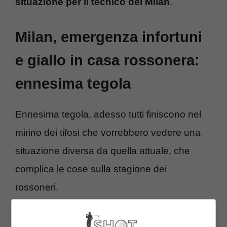
situazione per il tecnico del Milan
.
Milan, emergenza infortuni
e giallo in casa rossonera:
ennesima tegola
Ennesima tegola, adesso tutti finiscono nel
mirino dei tifosi che vorrebbero vedere una
situazione diversa da quella attuale, che
complica le cose sulla stagione dei
rossoneri.
Il Milan si trova di fronte all’ennesimo