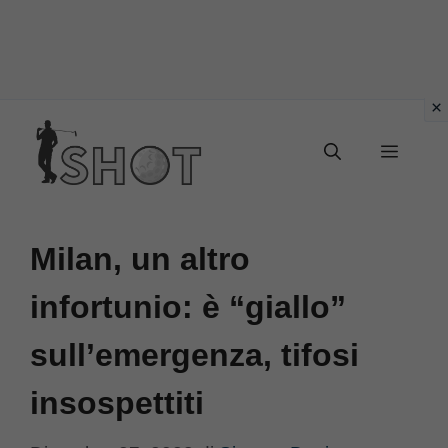
Vai
Menu
al
contenuto
Milan, un altro
infortunio: è “giallo”
sull’emergenza, tifosi
insospettiti