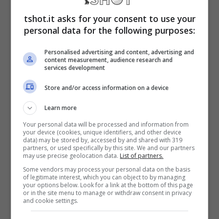
comunicato ufficiale che riguarda
tshot.it asks for your consent to use your
l’infortunio
di uno dei suoi calciatori, tra
personal data for the following purposes:
l’altro uno dei protagonisti della “reazione”
Personalised advertising and content, advertising and
content measurement, audience research and
vissuta dal
Milan
nelle ultime deludenti
services development
uscite, per un
infortunio
che sarebbe venuto
Store and/or access information on a device
fuori dopo la sfida giocata contro la
Learn more
Salernitana.
Your personal data will be processed and information from
your device (cookies, unique identifiers, and other device
data) may be stored by, accessed by and shared with 319
Un
infortunio
al quale, addirittura, i tifosi del
partners, or used specifically by this site. We and our partners
may use precise geolocation data.
List of partners.
Milan
sembrano non credere. Perché
il
Some vendors may process your personal data on the basis
of legitimate interest, which you can object to by managing
Milan quest’oggi comunica l’infortunio per
your options below. Look for a link at the bottom of this page
or in the site menu to manage or withdraw consent in privacy
trauma contusivo di Luka Jovic
. Secondo
and cookie settings.
gli stessi tifosi, però, dietro ci sarebbe