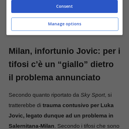
Consent
qualcosa di “muscolare”, che metterebbe
ancora di più in risalto i problemi dello staff
Manage options
medico in questa stagione.
Milan, infortunio Jovic: per i
tifosi c’è un “giallo” dietro
il problema annunciato
Secondo quanto riportato da
Sky Sport
, si
tratterebbe di
trauma contusivo per Luka
Jovic, legato dunque ad un problema in
Salernitana-Milan
. Secondo i tifosi che sono