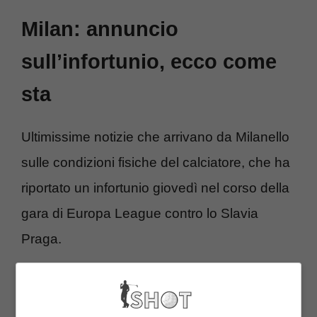
Milan: annuncio
sull’infortunio, ecco come
sta
Ultimissime notizie che arrivano da Milanello
sulle condizioni fisiche del calciatore, che ha
riportato un infortunio giovedì nel corso della
gara di Europa League contro lo Slavia
Praga.
C’è attesa per quanto riguarda il suo rientro,
in vista della prossima partita di campionato