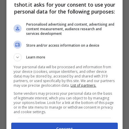
tshot.it asks for your consent to use your
contro l’Hellas Verona. Il francese ci sarà?
personal data for the following purposes:
Pioli, intanto, studia anche le varie alternative
Personalised advertising and content, advertising and
nel caso in cui non dovesse farcela il
content measurement, audience research and
services development
calciatore che è alle prese con questo
Store and/or access information on a device
fastidio.
Learn more
Your personal data will be processed and information from
Arrivano
importanti novità sulle condizioni
your device (cookies, unique identifiers, and other device
data) may be stored by, accessed by and shared with 319
fisiche di Mike Maignan
: il portiere del Milan
partners, or used specifically by this site. We and our partners
may use precise geolocation data.
List of partners.
ha svolto dei nuovi accertamenti, che hanno
Some vendors may process your personal data on the basis
of legitimate interest, which you can object to by managing
chiarito l’entità del suo infortunio. Contro
your options below. Look for a link at the bottom of this page
or in the site menu to manage or withdraw consent in privacy
l’Hellas Verona il portiere ci sarà? Ecco la
and cookie settings.
decisione finale di Stefano Pioli.
Consent