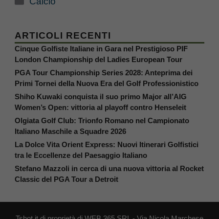
Calcio
ARTICOLI RECENTI
Cinque Golfiste Italiane in Gara nel Prestigioso PIF
London Championship del Ladies European Tour
PGA Tour Championship Series 2028: Anteprima dei
Primi Tornei della Nuova Era del Golf Professionistico
Shiho Kuwaki conquista il suo primo Major all’AIG
Women’s Open: vittoria al playoff contro Henseleit
Olgiata Golf Club: Trionfo Romano nel Campionato
Italiano Maschile a Squadre 2026
La Dolce Vita Orient Express: Nuovi Itinerari Golfistici
tra le Eccellenze del Paesaggio Italiano
Stefano Mazzoli in cerca di una nuova vittoria al Rocket
Classic del PGA Tour a Detroit
Tshot.it di proprietà di WEB 365 SRL - Via Nicola Marchese