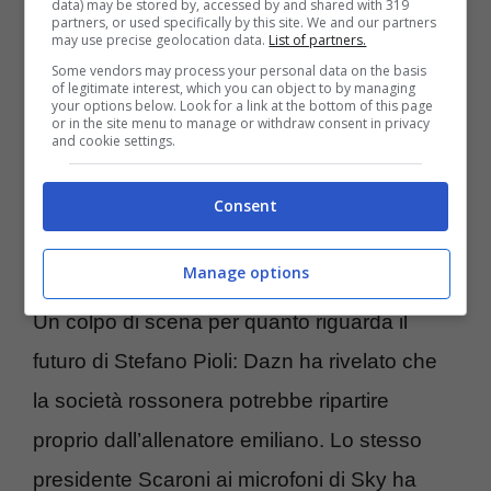
data) may be stored by, accessed by and shared with 319
partners, or used specifically by this site. We and our partners
may use precise geolocation data.
List of partners.
Tutto cambia in fretta nel mondo del calcio: è
Some vendors may process your personal data on the basis
of legitimate interest, which you can object to by managing
arrivata la decisione su Pioli, ormai non ci
your options below. Look for a link at the bottom of this page
or in the site menu to manage or withdraw consent in privacy
sono più dubbi per l’allenatore emiliano ad
and cookie settings.
un passo dall’addio.
Consent
Manage options
Un colpo di scena per quanto riguarda il
futuro di Stefano Pioli: Dazn ha rivelato che
la società rossonera potrebbe ripartire
proprio dall’allenatore emiliano. Lo stesso
presidente Scaroni ai microfoni di Sky ha