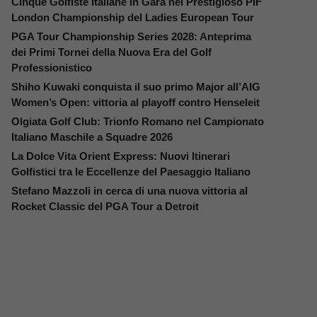
Cinque Golfiste Italiane in Gara nel Prestigioso PIF
London Championship del Ladies European Tour
PGA Tour Championship Series 2028: Anteprima
dei Primi Tornei della Nuova Era del Golf
Professionistico
Shiho Kuwaki conquista il suo primo Major all’AIG
Women’s Open: vittoria al playoff contro Henseleit
Olgiata Golf Club: Trionfo Romano nel Campionato
Italiano Maschile a Squadre 2026
La Dolce Vita Orient Express: Nuovi Itinerari
Golfistici tra le Eccellenze del Paesaggio Italiano
Stefano Mazzoli in cerca di una nuova vittoria al
Rocket Classic del PGA Tour a Detroit