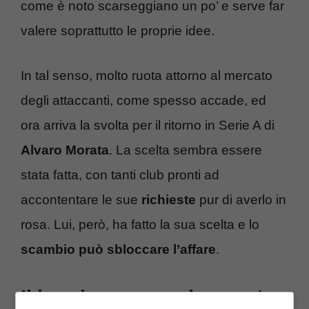
come è noto scarseggiano un po’ e serve far
valere soprattutto le proprie idee.
In tal senso, molto ruota attorno al mercato
degli attaccanti, come spesso accade, ed
ora arriva la svolta per il ritorno in Serie A di
Alvaro Morata
. La scelta sembra essere
stata fatta, con tanti club pronti ad
accontentare le sue
richieste
pur di averlo in
rosa. Lui, però, ha fatto la sua scelta e lo
scambio può sbloccare l’affare
.
Il bomber spagnolo pronto