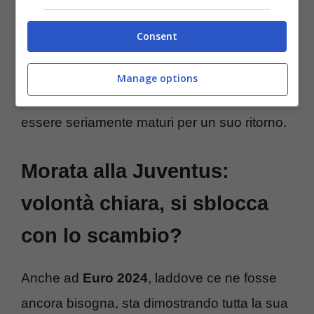
arrivata per lui dall’
Arabia Saudita
perché ha
Consent
un sogno in testa. Vuole, infatti, a tutti i costi
tornare alla
Juventus
. Con i bianconeri da
Manage options
tempo sulle sue tracce, i tempi potrebbero
essere seriamente maturi per un suo ritorno.
Morata alla Juventus:
volontà chiara, si sblocca
con lo scambio?
Anche ad
Euro 2024
, laddove ce ne fosse
ancora bisogna, sta dimostrando tutta la sua