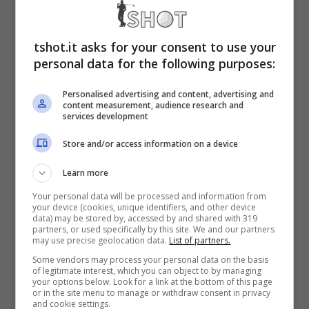
a tornare in Serie A
tshot.it asks for your consent to use your
Ha sempre fatto ottime cose in quasi tutte le
personal data for the following purposes:
squadre in cui ha giocato ed anche alla corte
Personalised advertising and content, advertising and
content measurement, audience research and
di
Diego Pablo Simeone
ha sempre
services development
dimostrato il suo valore. Con la Spagna sta
Store and/or access information on a device
diventando anche trascinatore, come
Learn more
certificato dalla fascia che porta al braccio ad
Your personal data will be processed and information from
your device (cookies, unique identifiers, and other device
Euro 2024
. Ora, però, pare si stia
data) may be stored by, accessed by and shared with 319
partners, or used specifically by this site. We and our partners
avvicinando il suo ritorno in Serie A.
may use precise geolocation data.
List of partners.
Some vendors may process your personal data on the basis
of legitimate interest, which you can object to by managing
Stando a quanto raccontato da
TuttoSport
,
your options below. Look for a link at the bottom of this page
or in the site menu to manage or withdraw consent in privacy
and cookie settings.
Alvaro Morata
ha rifiutato la proposta