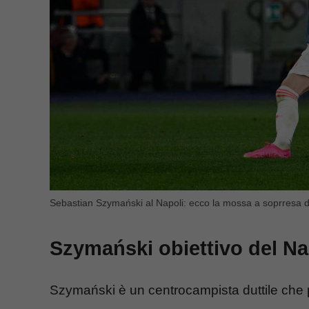
Sebastian Szymański al Napoli: ecco la mossa a soprresa del
Szymański obiettivo del Nap
Szymański è un centrocampista duttile che 