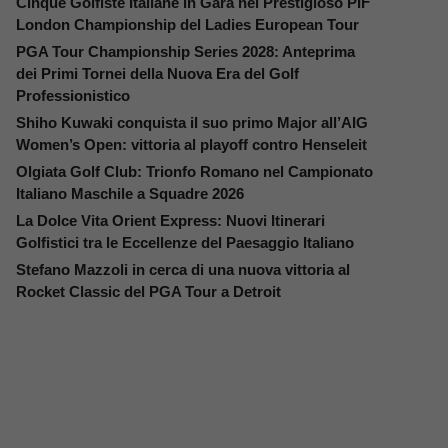
Cinque Golfiste Italiane in Gara nel Prestigioso PIF
London Championship del Ladies European Tour
PGA Tour Championship Series 2028: Anteprima
dei Primi Tornei della Nuova Era del Golf
Professionistico
Shiho Kuwaki conquista il suo primo Major all’AIG
Women’s Open: vittoria al playoff contro Henseleit
Olgiata Golf Club: Trionfo Romano nel Campionato
Italiano Maschile a Squadre 2026
La Dolce Vita Orient Express: Nuovi Itinerari
Golfistici tra le Eccellenze del Paesaggio Italiano
Stefano Mazzoli in cerca di una nuova vittoria al
Rocket Classic del PGA Tour a Detroit