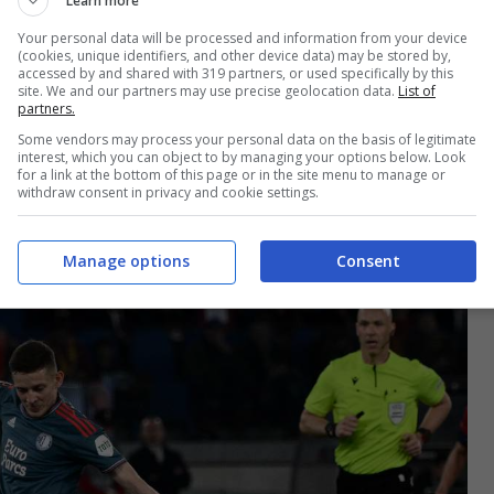
Learn more
Your personal data will be processed and information from your device
n dice di ispirarsi. Come Piotr, potrebbe
(cookies, unique identifiers, and other device data) may be stored by,
accessed by and shared with 319 partners, or used specifically by this
o in azzurro.
site. We and our partners may use precise geolocation data.
List of
partners.
Some vendors may process your personal data on the basis of legitimate
interest, which you can object to by managing your options below. Look
ttivo per il centrocampo del Napoli.
for a link at the bottom of this page or in the site menu to manage or
withdraw consent in privacy and cookie settings.
Manage options
Consent