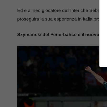
Ed è al neo giocatore dell’Inter che Sebastia
proseguira la sua esperienza in Italia propri
Szymański del Fenerbahce è il nuovo obie