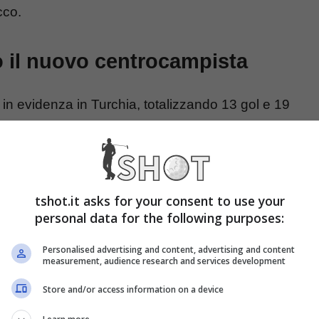
cco.
o il nuovo centrocampista
in evidenza in Turchia, totalizzando 13 gol e 19
portanti che hanno confermato le buone
à da tempo l’avevano consacrato come uno dei
tshot.it asks for your consent to use your
personal data for the following purposes:
rmesso al giocatori di classificarsi al terzo posto
Personalised advertising and content, advertising and content
ell’anno. A completare il podio giocatori di prima
measurement, audience research and services development
 Piotr Zielinski che ha vinto questa speciale
Store and/or access information on a device