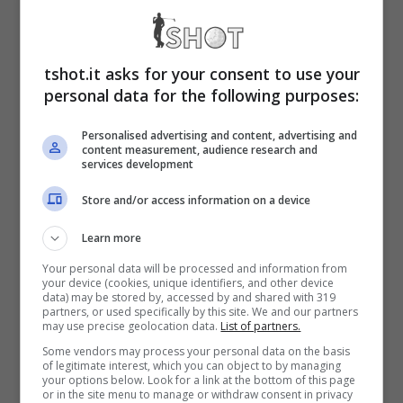
L’obiettivo del Napoli è chiaro: si cerca un
nuovo difensore centrale, un centrocampista
tshot.it asks for your consent to use your
per sostiture Zielinski ed un altro attaccante
personal data for the following purposes:
in caso di partenza di Osimhen.
Personalised advertising and content, advertising and
content measurement, audience research and
services development
Tra i profili sondati dagli azzurri c’è anche
Store and/or access information on a device
quello dell’argentino, attuamente svincolato
Learn more
dopo la fine della sua avventura in Spagna al
Your personal data will be processed and information from
Betis Siviglia. Secondo le ultime indiscrezioni
your device (cookies, unique identifiers, and other device
data) may be stored by, accessed by and shared with 319
di mercato Napoli, il suo profilo è finito nei
partners, or used specifically by this site. We and our partners
may use precise geolocation data.
List of partners.
radar anche se ad oggi non ci sono stati
Some vendors may process your personal data on the basis
of legitimate interest, which you can object to by managing
contatti concreti.
your options below. Look for a link at the bottom of this page
or in the site menu to manage or withdraw consent in privacy