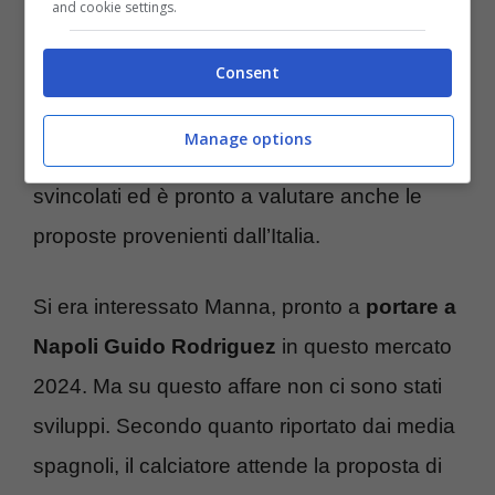
and cookie settings.
Regna l’incertezza sul
futuro di Guido
Consent
Rodriguez
, che non ha trovato l’accordo con
il club andaluso per il rinnovo di contratto. Il
Manage options
giocatore è uno dei più ricercati fra quelli
svincolati ed è pronto a valutare anche le
proposte provenienti dall’Italia.
Si era interessato Manna, pronto a
portare a
Napoli Guido Rodriguez
in questo mercato
2024. Ma su questo affare non ci sono stati
sviluppi. Secondo quanto riportato dai media
spagnoli, il calciatore attende la proposta di