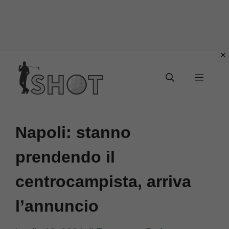
Vai
Menu
al
contenuto
Napoli: stanno
prendendo il
centrocampista, arriva
l’annuncio