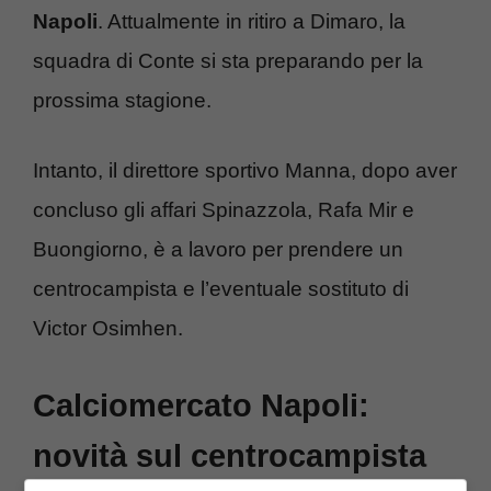
Napoli
. Attualmente in ritiro a Dimaro, la
squadra di Conte si sta preparando per la
prossima stagione.
Intanto, il direttore sportivo Manna, dopo aver
concluso gli affari Spinazzola, Rafa Mir e
Buongiorno, è a lavoro per prendere un
centrocampista e l’eventuale sostituto di
Victor Osimhen.
Calciomercato Napoli:
novità sul centrocampista