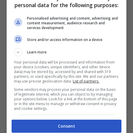
personal data for the following purposes:
La prima edizione è stata giocata nel 1981 e
Personalised advertising and content, advertising and
content measurement, audience research and
services development
ha messo in palio la cifra allora record di 1
milione di dollari (vinyo poi da Johnny Miller)
Store and/or access information on a device
tra cinque giocatori diventati 10 nel 1982, 12
Learn more
nel 1993 e 18 dieci anni dopo per poi tornare
Your personal data will be processed and information from
your device (cookies, unique identifiers, and other device
nuovamente a 12 giocatori l’anno dopo. Ora
data) may be stored by, accessed by and shared with 319
partners, or used specifically by this site. We and our partners
may use precise geolocation data.
List of partners.
il montepremi complessivo è di 4.385.000
Some vendors may process your personal data on the basis
dollari, il primo riceverà più o meno quanto la
of legitimate interest, which you can object to by managing
your options below. Look for a link at the bottom of this page
prima edizione (1.200.000$).
or in the site menu to manage or withdraw consent in privacy
and cookie settings.
Si sfideranno soprattutto i migliori giocatori
dell’European Tour come gli inglesi
Justin
Consent