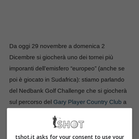
Da oggi 29 novembre a domenica 2
Dicembre si giocherà uno dei tornei più
imporanti dell’emisfero “europeo” (anche se
poi è giocato in Sudafrica): stiamo parlando
del Nedbank Golf Challenge che si giocherà
sul percorso del
Gary Player Country Club
a
Sun City tra i 12 giocatori scelti
dall’organizzazione come i più
rappresentativi.
tshot.it asks for your consent to use your