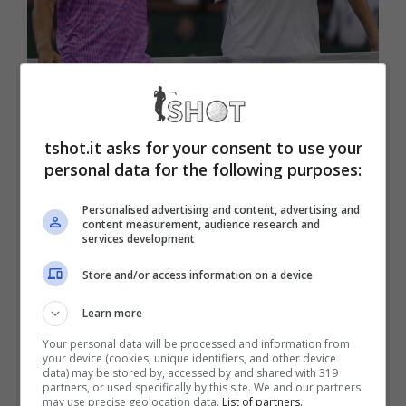
Si è ritirato, non giocherà l’ATP di Roma 2024 per infortunio
Il tennista non ha intenzione di rovinare i
tshot.it asks for your consent to use your
personal data for the following purposes:
prossimi impegni di grande importanza che
inizieranno a breve tra Roland Garros di
Personalised advertising and content, advertising and
content measurement, audience research and
Parigi e poi Wimbledon a seguire in
services development
Inghilterra. Perché la situazione sembra
Store and/or access information on a device
veramente particolare al momento in merito a
Learn more
quelle che sono le sue condizioni di salute.
Your personal data will be processed and information from
your device (cookies, unique identifiers, and other device
Grande sorpresa quando è stato annunciato
data) may be stored by, accessed by and shared with 319
partners, or used specifically by this site. We and our partners
il
ritiro del tennista dall’ATP di Roma per il
may use precise geolocation data.
List of partners.