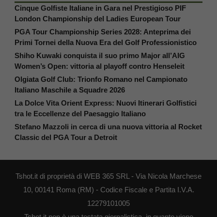
Cinque Golfiste Italiane in Gara nel Prestigioso PIF
London Championship del Ladies European Tour
PGA Tour Championship Series 2028: Anteprima dei
Primi Tornei della Nuova Era del Golf Professionistico
Shiho Kuwaki conquista il suo primo Major all’AIG
Women’s Open: vittoria al playoff contro Henseleit
Olgiata Golf Club: Trionfo Romano nel Campionato
Italiano Maschile a Squadre 2026
La Dolce Vita Orient Express: Nuovi Itinerari Golfistici
tra le Eccellenze del Paesaggio Italiano
Stefano Mazzoli in cerca di una nuova vittoria al Rocket
Classic del PGA Tour a Detroit
Tshot.it di proprietà di WEB 365 SRL - Via Nicola Marchese
10, 00141 Roma (RM) - Codice Fiscale e Partita I.V.A.
12279101005
Tshot.it non è una testata giornalistica, in quanto viene