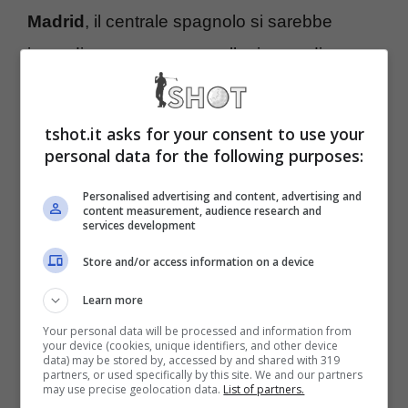
Madrid
, il centrale spagnolo si sarebbe
immediatamente messo alla ricerca di una
nuova sistemazione
, sondando diverse ed
importanti soluzioni, fra le quali anche quelle
tshot.it asks for your consent to use your
italiane, con
Milan
ed
Inter
quelle che più di
personal data for the following purposes:
tutte hanno attirato l’attenzione.
Personalised advertising and content, advertising and
content measurement, audience research and
services development
Stando alle ultime notizie, però,
il futuro di
Store and/or access information on a device
Mario Hermoso non sarà né a Milano né
Learn more
tantomeno in Serie A
, visto che ci sarebbe
Your personal data will be processed and information from
un’
altra grande d’Europa
che nelle scorse
your device (cookies, unique identifiers, and other device
data) may be stored by, accessed by and shared with 319
ore avrebbe allacciato ed intensificato i
partners, or used specifically by this site. We and our partners
may use precise geolocation data.
List of partners.