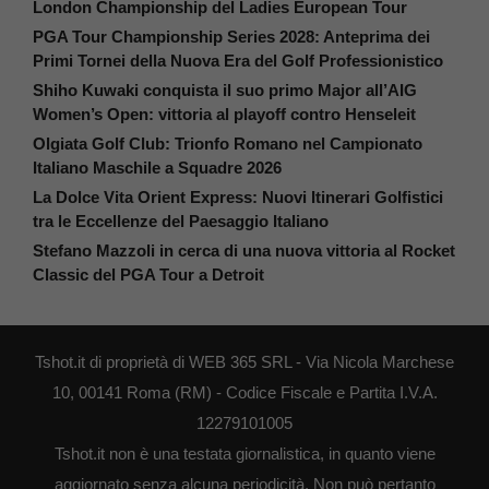
London Championship del Ladies European Tour
PGA Tour Championship Series 2028: Anteprima dei
Primi Tornei della Nuova Era del Golf Professionistico
Shiho Kuwaki conquista il suo primo Major all’AIG
Women’s Open: vittoria al playoff contro Henseleit
Olgiata Golf Club: Trionfo Romano nel Campionato
Italiano Maschile a Squadre 2026
La Dolce Vita Orient Express: Nuovi Itinerari Golfistici
tra le Eccellenze del Paesaggio Italiano
Stefano Mazzoli in cerca di una nuova vittoria al Rocket
Classic del PGA Tour a Detroit
Tshot.it di proprietà di WEB 365 SRL - Via Nicola Marchese
10, 00141 Roma (RM) - Codice Fiscale e Partita I.V.A.
12279101005
Tshot.it non è una testata giornalistica, in quanto viene
aggiornato senza alcuna periodicità. Non può pertanto