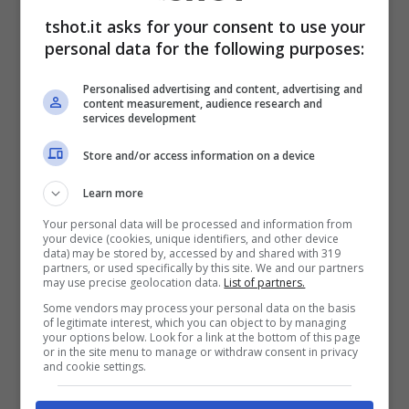
tshot.it asks for your consent to use your
nuova tempesta è in arrivo
personal data for the following purposes:
Personalised advertising and content, advertising and
Da quando il settimanale ‘Chi’ ha diffuso le
content measurement, audience research and
services development
foto della nuova fiamma del tennista
Store and/or access information on a device
(
Federica Lelli
, romana 26enne già nota per
esser stata la fidanzata del cantante Ultimo
Learn more
dal 2017 al 2019) i curiosi si sono scatenati
Your personal data will be processed and information from
your device (cookies, unique identifiers, and other device
data) may be stored by, accessed by and shared with 319
nei più disparati commenti. C’è perfino chi,
partners, or used specifically by this site. We and our partners
may use precise geolocation data.
List of partners.
forse fingendo di non aver saputo, ha
Some vendors may process your personal data on the basis
accusato Matteo di esser ‘passato’ da
of legitimate interest, which you can object to by managing
your options below. Look for a link at the bottom of this page
or in the site menu to manage or withdraw consent in privacy
Melissa a Federica nel giro di poche
and cookie settings.
settimane quando invece,
almeno in via