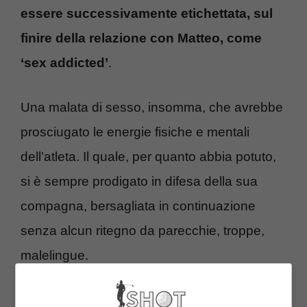
essere successivamente etichettata, sul
finire della relazione con Matteo, come
‘sex addicted’
.
Una malata di sesso, insomma, che avrebbe
prosciugato le energie fisiche e mentali
dell’atleta. Il quale, per quanto abbia potuto,
si è sempre prodigato in difesa della sua
compagna, bersagliata in continuazione
senza alcun ritegno da parecchie, troppe,
malelingue.
Berrettini, ci risiamo: una