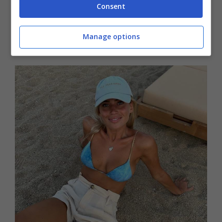
ufficiale
, sarebbero passati diversi mesi
Consent
dalla fine della vecchia storia all’inizio della
Manage options
nuova.