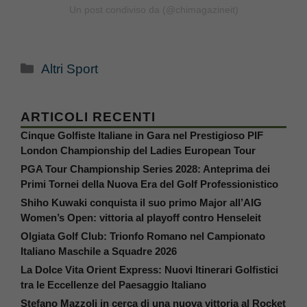
Un post condiviso da (@chimagazineit)
Categorie
Altri Sport
ARTICOLI RECENTI
Cinque Golfiste Italiane in Gara nel Prestigioso PIF
London Championship del Ladies European Tour
PGA Tour Championship Series 2028: Anteprima dei
Primi Tornei della Nuova Era del Golf Professionistico
Shiho Kuwaki conquista il suo primo Major all’AIG
Women’s Open: vittoria al playoff contro Henseleit
Olgiata Golf Club: Trionfo Romano nel Campionato
Italiano Maschile a Squadre 2026
La Dolce Vita Orient Express: Nuovi Itinerari Golfistici
tra le Eccellenze del Paesaggio Italiano
Stefano Mazzoli in cerca di una nuova vittoria al Rocket