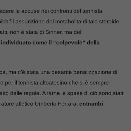
dere le accuse nei confronti del tennista
poiché l’assunzione del metabolita di tale steroide
tti, non è stata di Sinner, ma del
individuato come il “colpevole” della
ica, ma c’è stata una pesante penalizzazione di
vo per il tennista altoatesino che si è sempre
tto delle regole. A farne le spese di ciò sono stati
aratore atletico Umberto Ferrara,
entrambi