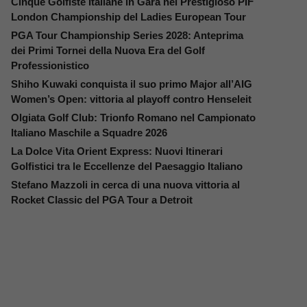
Cinque Golfiste Italiane in Gara nel Prestigioso PIF
London Championship del Ladies European Tour
PGA Tour Championship Series 2028: Anteprima
dei Primi Tornei della Nuova Era del Golf
Professionistico
Shiho Kuwaki conquista il suo primo Major all’AIG
Women’s Open: vittoria al playoff contro Henseleit
Olgiata Golf Club: Trionfo Romano nel Campionato
Italiano Maschile a Squadre 2026
La Dolce Vita Orient Express: Nuovi Itinerari
Golfistici tra le Eccellenze del Paesaggio Italiano
Stefano Mazzoli in cerca di una nuova vittoria al
Rocket Classic del PGA Tour a Detroit