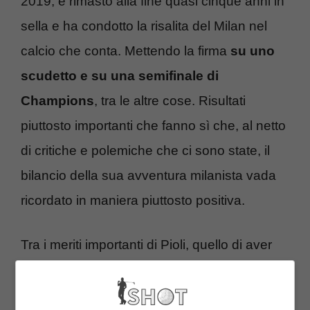
2019, è rimasto alla fine quasi cinque anni in
sella e ha condotto la risalita del Milan nel
calcio che conta. Mettendo la firma
su uno
scudetto e su una semifinale di
Champions
, tra le altre cose. Risultati
piuttosto importanti che fanno sì che, al netto
di critiche e polemiche che ci sono state, il
bilancio della sua avventura milanista vada
ricordato in maniera piuttosto positiva.
Tra i meriti importanti di Pioli, quello di aver
avuto un ruolo nella crescita di Rafa Leao.
Una crescita cui, è vero, è mancato finora lo