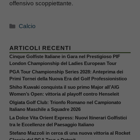
offensivo scoppiettante.
Categorie
Calcio
ARTICOLI RECENTI
Cinque Golfiste Italiane in Gara nel Prestigioso PIF
London Championship del Ladies European Tour
PGA Tour Championship Series 2028: Anteprima dei
Primi Tornei della Nuova Era del Golf Professionistico
Shiho Kuwaki conquista il suo primo Major all’AIG
Women’s Open: vittoria al playoff contro Henseleit
Olgiata Golf Club: Trionfo Romano nel Campionato
Italiano Maschile a Squadre 2026
La Dolce Vita Orient Express: Nuovi Itinerari Golfistici
tra le Eccellenze del Paesaggio Italiano
Stefano Mazzoli in cerca di una nuova vittoria al Rocket
Classic del PGA Tour a Detroit