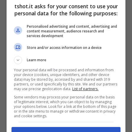
step ultimo per giungere ai massimi livelli, ma
tshot.it asks for your consent to use your
personal data for the following purposes:
di certo visibile rispetto ai primi tempi da
giovanissimo in rossonero. Pioli si è posto
Personalised advertising and content, advertising and
content measurement, audience research and
come una sorta di mentore nei confronti del
services development
portoghese, che ha più volte sottolineato
Store and/or access information on a device
come
l’allenatore sia stato in grado di
Learn more
capirlo e valorizzarlo
. Una coppia che, a
Your personal data will be processed and information from
your device (cookies, unique identifiers, and other device
sorpresa, potrebbe già ricomporsi. Pioli si
data) may be stored by, accessed by and shared with 319
partners, or used specifically by this site. We and our partners
guarda attorno per una nuova panchina e
may use precise geolocation data.
List of partners.
Some vendors may process your personal data on the basis
con il suo nuovo club
la prima richiesta
of legitimate interest, which you can object to by managing
your options below. Look for a link at the bottom of this page
sarebbe proprio Leao
.
or in the site menu to manage or withdraw consent in privacy
and cookie settings.
Milan, Pioli vuole Leao: