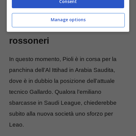
Consent
cifra shock, doppio
Manage options
sostituto da urlo per i
rossoneri
In questo momento, Pioli è in corsa per la
panchina dell’Al Ittihad in Arabia Saudita,
dove è in dubbio la posizione dell’attuale
tecnico Gallardo. Qualora l’emiliano
sbarcasse in Saudi League, chiederebbe
subito alla nuova società uno sforzo per
Leao.