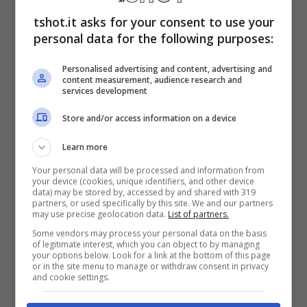
tshot.it asks for your consent to use your
obiettivi stagionali che sono ancora alla
personal data for the following purposes:
portata del Napoli. Vuole lasciare un ottimo
Personalised advertising and content, advertising and
ricordo di sé e poi pensare al
futuro
.
content measurement, audience research and
services development
Secondo le ultime notizie di mercato sono
Store and/or access information on a device
sostanzialmente
due
le
squadre europee
Learn more
che vogliono
Osimhen
per la prossima
Your personal data will be processed and information from
your device (cookies, unique identifiers, and other device
stagione.
data) may be stored by, accessed by and shared with 319
partners, or used specifically by this site. We and our partners
may use precise geolocation data.
List of partners.
Troost-Ekong annuncia il
Some vendors may process your personal data on the basis
of legitimate interest, which you can object to by managing
your options below. Look for a link at the bottom of this page
futuro di Osimhen: le
or in the site menu to manage or withdraw consent in privacy
and cookie settings.
parole