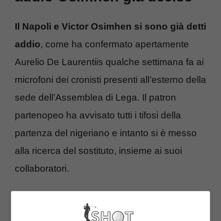
Il Napoli e Victor Osimhen si sono già detti
addio
, come ha confermato apertamente
Aurelio De Laurentiis qualche settimana fa ai
microfoni dei cronisti presenti all’esterno della
sede dell’Assemblea di Lega. Il patron
partenopeo ha avvisato tutti i tifosi della
partenza del nigeriano e intanto si è messo
alla ricerca del sostituto, insieme ai suoi
collaboratori.
Intanto
Osimhen
sta dando tutto per la sua
squadra per cercare di raggiungere i migliori