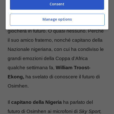
Consent
Tutti sanno che
Osimhen lascerà il Napoli
a
Manage options
fine stagione ma nessuno sanno dove
giocherà in futuro. O quasi nessuno. Perché
il suo amico fraterno, nonché capitano della
Nazionale nigeriana, con cui ha condiviso le
grandi emozioni della Coppa d’Africa
qualche settimana fa,
William Troost-
Ekong,
ha svelato di conoscere il futuro di
Osimhen.
Il
capitano della Nigeria
ha parlato del
futuro di Osimhen ai microfoni di
Sky Sport,