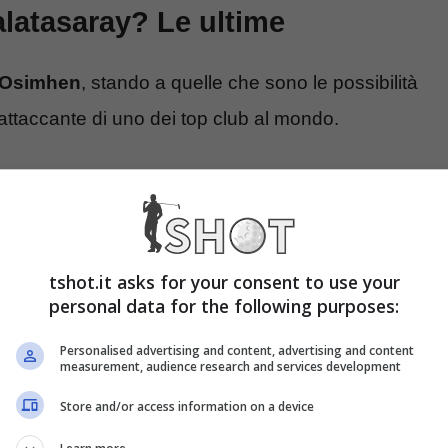
alatasaray? Le ultime
r Osimhen
, stando a quelle che sono le possibilità
attaccante di uno dei top club al mondo.
o quando ancora vestiva la maglia del
Napoli
,
 con Kvara quello che fu uno dei duo più
uni top club tra cui
Manchester United e
tshot.it asks for your consent to use your
enerazionale. Dovessero farsi avanti club
personal data for the following purposes:
llora
Osimhen farà richiesta esplicita al
Personalised advertising and content, advertising and content
uno gli metterà il bastone tra le ruote, anzi.
measurement, audience research and services development
Store and/or access information on a device
drebbe ad incassare una cifra importante, riscendo