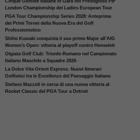
Cinque Golfiste Italiane in Gara nel Prestigioso PIF
London Championship del Ladies European Tour
PGA Tour Championship Series 2028: Anteprima
dei Primi Tornei della Nuova Era del Golf
Professionistico
Shiho Kuwaki conquista il suo primo Major all’AIG
Women’s Open: vittoria al playoff contro Henseleit
Olgiata Golf Club: Trionfo Romano nel Campionato
Italiano Maschile a Squadre 2026
La Dolce Vita Orient Express: Nuovi Itinerari
Golfistici tra le Eccellenze del Paesaggio Italiano
Stefano Mazzoli in cerca di una nuova vittoria al
Rocket Classic del PGA Tour a Detroit