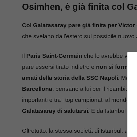
Osimhen, è già finita col G
Col Galatasaray pare già finita per Victo
che svelano dall’estero sul possibile nuovo 
Il
Paris Saint-Germain
che lo avrebbe volut
pare essersi tirato indietro e
non si formerà
amati della storia della SSC Napoli.
Ma alc
Barcellona
, pensano a lui per il ricambio g
importanti e tra i top campionati al mondo, a
Galatasaray di salutarsi.
E da Istanbul ness
Oltretutto, la stessa società di Istanbul, an