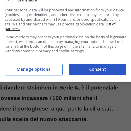
Learn more
l Napoli di venderlo al Galatasaray. La
Your personal data will be processed and information from your device
, in caso di cessione, su una base di almeno
(cookies, unique identifiers, and other device data) may be stored by,
accessed by and shared with 319 partners, or used specifically by this
site. We and our partners may use precise geolocation data.
List of
nto, soltanto un club potrebbe permettersi
partners.
entus
.
Some vendors may process your personal data on the basis of legitimate
interest, which you can object to by managing your options below. Look
for a link at the bottom of this page or in the site menu to manage or
withdraw consent in privacy and cookie settings.
rebbe grazie ad un grande
Manage options
Consent
 di rivedere Osimhen in Serie A, è il potenziale
dovesse incassare i 100 milioni che il
dere il portoghese
, a quel punto la cifra sarà
sulla scelta del nuovo attaccante
.