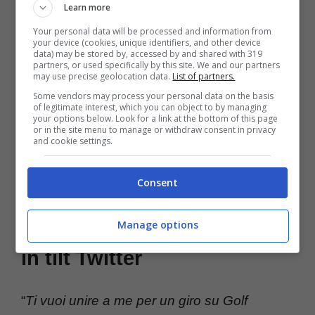
Learn more
Non contenta del successo clamoroso che
Your personal data will be processed and information from
sta avendo col suo calendario del 2024 – un
your device (cookies, unique identifiers, and other device
data) may be stored by, accessed by and shared with 319
partners, or used specifically by this site. We and our partners
qualcosa non adatto ai deboli di cuore – la
may use precise geolocation data.
List of partners.
golfista ha mostrato a tutti le grazie del suo
Some vendors may process your personal data on the basis
of legitimate interest, which you can object to by managing
corpo da favola. Il risultato è sotto gli occhi di
your options below. Look for a link at the bottom of this page
or in the site menu to manage or withdraw consent in privacy
and cookie settings.
tutti.
Consent
Paige Spiranac, la
perfezione del lato B manda
Manage options
in tilt Twitter
“
Ti vuoi unire a me per un giro su Golf