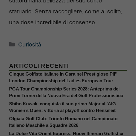
straordinaria bellezza del suo corpo
statuario. Senza raccogliere, come al solito,
una dose incredibile di consenso.
Categorie
Curiosità
ARTICOLI RECENTI
Cinque Golfiste Italiane in Gara nel Prestigioso PIF
London Championship del Ladies European Tour
PGA Tour Championship Series 2028: Anteprima dei
Primi Tornei della Nuova Era del Golf Professionistico
Shiho Kuwaki conquista il suo primo Major all’AIG
Women’s Open: vittoria al playoff contro Henseleit
Olgiata Golf Club: Trionfo Romano nel Campionato
Italiano Maschile a Squadre 2026
La Dolce Vita Orient Express: Nuovi Itinerari Golfistici