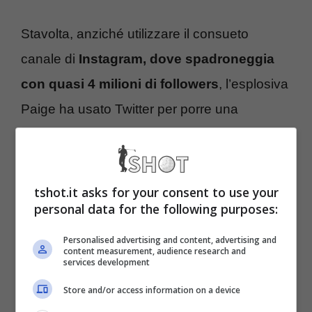
Stavolta, anziché utilizzare il consueto
canale di
Instagram, dove spadroneggia
con quasi 4 milioni di followers
, l’esplosiva
Paige ha usato Twitter per porre una
provocante domanda ai tantissimi ammiratori
sparsi in America del Nord. E non solo.
tshot.it asks for your consent to use your
Evidentemente, considerando la grande
personal data for the following purposes:
attenzione mediatica dedicata alle sue ‘rivali’
Personalised advertising and content, advertising and
content measurement, audience research and
nella battaglia delle bellezze legate allo sport
services development
che quotidianamente si combatte sui social,
Store and/or access information on a device
Paige ha voluto mettere le cose in chiaro.