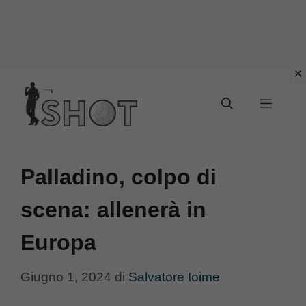
Vai
Menu
al
contenuto
Palladino, colpo di
scena: allenerà in
Europa
Giugno 1, 2024
di
Salvatore Ioime