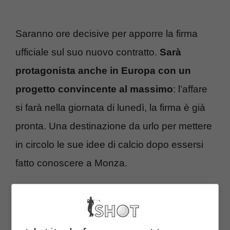
Saranno ore decisive per apporre la firma
ufficiale sul suo nuovo contratto.
Sarà
protagonista anche in Europa con un
progetto convincente al massimo
: l’affare
si farà nella giornata di lunedì, la firma è già
pronta. Una destinazione da urlo per mettere
in circolo le sue idee di calcio dopo essersi
fatto conoscere a Monza.
Palladino, subito la firma: la
nuova avventura in Europa