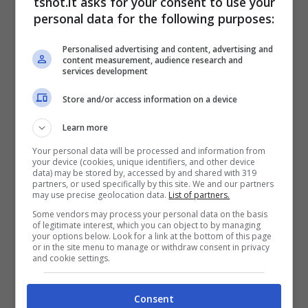
tshot.it asks for your consent to use your
personal data for the following purposes:
L’allenatore napoletano si è subito messo
Personalised advertising and content, advertising and
alla ricerca di una nuova squadra per
content measurement, audience research and
services development
scegliere la migliore destinazione possibile in
Store and/or access information on a device
ottica futura.
Dopo le due stagioni da
Learn more
applausi al Monza, ecco la sua prossima
Your personal data will be processed and information from
squadra
: a breve l’annuncio ufficiale, ecco
your device (cookies, unique identifiers, and other device
data) may be stored by, accessed by and shared with 319
tutta la verità.
partners, or used specifically by this site. We and our partners
may use precise geolocation data.
List of partners.
Some vendors may process your personal data on the basis
of legitimate interest, which you can object to by managing
your options below. Look for a link at the bottom of this page
or in the site menu to manage or withdraw consent in privacy
and cookie settings.
Come svelato da Sky Sport Raffaele
Palladino avrebbe chiuso pochi minuti fa
Consent