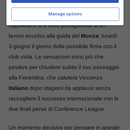
con la Fiorentina
per vivere un’avventura
Manage options
anche in Conference League. L’allenatore
napoletano si è reso protagonista di un
lavoro eccelso alla guida del
Monza
: lunedì
3 giugno il giorno della possibile firma con il
club viola. Le sensazioni sono più che
positive per chiudere subito il suo passaggio
alla Fiorentina, che saluterà Vincenzo
Italiano
dopo stagioni da applausi senza
raccogliere il successo internazionale con le
due finali perse di Conference League.
Un momento decisivo per pensare in grande