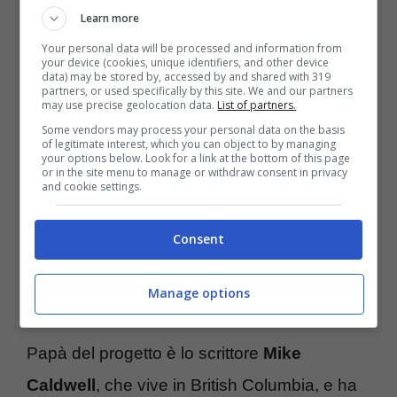
millantato/confessato una relazione con
Learn more
l’ormai ex
numero uno
al mondo.
Your personal data will be processed and information from
your device (cookies, unique identifiers, and other device
data) may be stored by, accessed by and shared with 319
partners, or used specifically by this site. We and our partners
Il set di 12 palline è stato subito ribattezzato
may use precise geolocation data.
List of partners.
in modo ironico “Tail of the Tiger” ossia La
Some vendors may process your personal data on the basis
of legitimate interest, which you can object to by managing
your options below. Look for a link at the bottom of this page
coda della tigre: ogni sfera bucherellata
or in the site menu to manage or withdraw consent in privacy
and cookie settings.
ospita il ritratto di una delle donne del
campione, da quelle più famose a quelle
Consent
presunte. E così
c’è la pietra dello scandalo
Rachel
, poi
Jaimee
,
Joslyn
,
Cori
e così via
Manage options
Papà del progetto è lo scrittore
Mike
Caldwell
, che vive in British Columbia, e ha