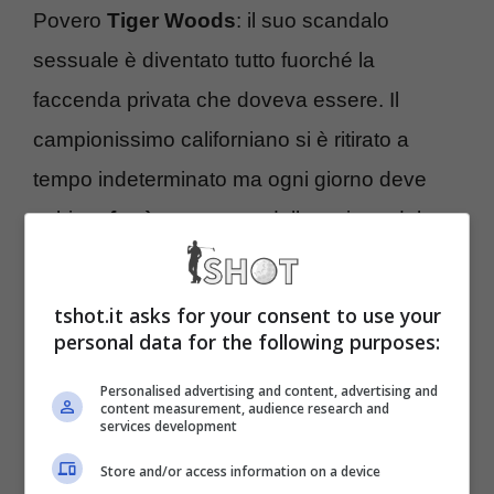
Povero
Tiger Woods
: il suo scandalo
sessuale è diventato tutto fuorché la
faccenda privata che doveva essere. Il
campionissimo californiano si è ritirato a
tempo indeterminato ma ogni giorno deve
subire
sfottò
soprattutto dalla satira e dal
web
.
tshot.it asks for your consent to use your
L’ultima folle idea arriva dal
Canada
:
un set
personal data for the following purposes:
di palline
dedicato a tutte le amanti (scoperte)
Personalised advertising and content, advertising and
content measurement, audience research and
di Tiger Woods; sulle palline sono stampati i
services development
volti delle ragazze che hanno
Store and/or access information on a device