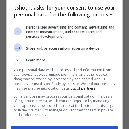
spumeggiante
, ma anche un’esperienza di
tshot.it asks for your consent to use your
gioco completa.
personal data for the following purposes:
Personalised advertising and content, advertising and
Sviluppato dalle menti geniali di Ntreev
content measurement, audience research and
services development
Pangya: Fantasy Golf per PSP è stato
Store and/or access information on a device
appositamente pensato per la Sony
Learn more
PlayStation Portable togliendo tutto ciò che
Your personal data will be processed and information from
risultava superfluo e non fruibile dal
your device (cookies, unique identifiers, and other device
data) may be stored by, accessed by and shared with 319
dispositivo quindi il
multiplayer online
. E
partners, or used specifically by this site. We and our partners
may use precise geolocation data.
List of partners.
cosa guadagna? Una migliore
Some vendors may process your personal data on the basis
of legitimate interest, which you can object to by managing
personalizzazione
del personaggio da
your options below. Look for a link at the bottom of this page
or in the site menu to manage or withdraw consent in privacy
pescare in una lista di 18. Le buche sono
and cookie settings.
tante e si devono sbloccare man mano, così