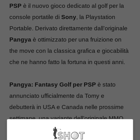
PSP
è il nuovo gioco dedicato al golf per la
console portatile di
Sony
, la Playstation
Portable. Derivato direttamente dall’originale
Pangya
è ottimizzato per una fruizione on
the move con la classica grafica e giocabilità
che ne hanno fatto la fortuna in questi anni.
Pangya: Fantasy Golf per PSP
è stato
annunciato ufficialmente da Tomy e
debutterà in USA e Canada nelle prossime
settimane, una variante dell’originale MMO
che offre non solo
un golf divertente e