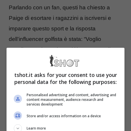
Parlando con un fan, questi ha chiesto a
Paige di esortare i ragazzini a iscriversi e
imparare questo sport e la risposta
dell’influencer golfista è stata: “Voglio
sottolineare davanti a tutti l’importanza di
giocare a golf perchè – che lo si faccia ad
alto livello o solo per passione – saprete che
tshot.it asks for your consent to use your
il golf ti aiuterà molto nella vita. Il golf è un
personal data for the following purposes:
ottimo modo per fare networking e aiuta
Personalised advertising and content, advertising and
content measurement, audience research and
molto nella vita reale”.
services development
Store and/or access information on a device
Golf, Paige Spiranac e i
Learn more