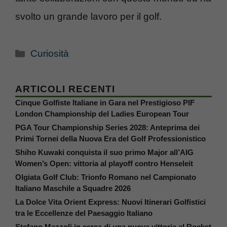
svolto un grande lavoro per il golf.
Categorie
Curiosità
ARTICOLI RECENTI
Cinque Golfiste Italiane in Gara nel Prestigioso PIF
London Championship del Ladies European Tour
PGA Tour Championship Series 2028: Anteprima dei
Primi Tornei della Nuova Era del Golf Professionistico
Shiho Kuwaki conquista il suo primo Major all’AIG
Women’s Open: vittoria al playoff contro Henseleit
Olgiata Golf Club: Trionfo Romano nel Campionato
Italiano Maschile a Squadre 2026
La Dolce Vita Orient Express: Nuovi Itinerari Golfistici
tra le Eccellenze del Paesaggio Italiano
Stefano Mazzoli in cerca di una nuova vittoria al Rocket