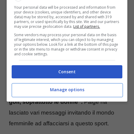
consigli a chi inizia a
Your personal data will be processed and information from
your device (cookies, unique identifiers, and other device
data) may be stored by, accessed by and shared with 319
giocare a golf
partners, or used specifically by this site. We and our partners
may use precise geolocation data.
List of partners.
Some vendors may process your personal data on the basis
Paige Spiranac è una creatrice di contenuti e
of legitimate interest, which you can object to by managing
your options below. Look for a link at the bottom of this page
allo stesso tempo è molto dedita a questo
or in the site menu to manage or withdraw consent in privacy
and cookie settings.
nuovo lavoro, parlando di questo ruolo e ha
parlato cosi:
“Il golf ti aiuta negli affari, ti
Consent
permette di incontrare tante persone
Manage options
incredibili e tutti dovrebbero giocare a
golf, soprattutto le donne”.
Paige ha
lasciato vari messaggi invitando il mondo
femminile ad affacciarsi a questo sport.