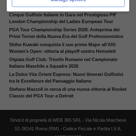
ARTICOLI RECENTI
Cinque Golfiste Italiane in Gara nel Prestigioso PIF
London Championship del Ladies European Tour
PGA Tour Championship Series 2028: Anteprima dei
Primi Tornei della Nuova Era del Golf Professionistico
Shiho Kuwaki conquista il suo primo Major all’AIG
Women’s Open: vittoria al playoff contro Henseleit
Olgiata Golf Club: Trionfo Romano nel Campionato
Italiano Maschile a Squadre 2026
La Dolce Vita Orient Express: Nuovi Itinerari Golfistici
tra le Eccellenze del Paesaggio Italiano
Stefano Mazzoli in cerca di una nuova vittoria al Rocket
Classic del PGA Tour a Detroit
Tshot.it di proprietà di WEB 365 SRL - Via Nicola Marchese
10, 00141 Roma (RM) - Codice Fiscale e Partita I.V.A.