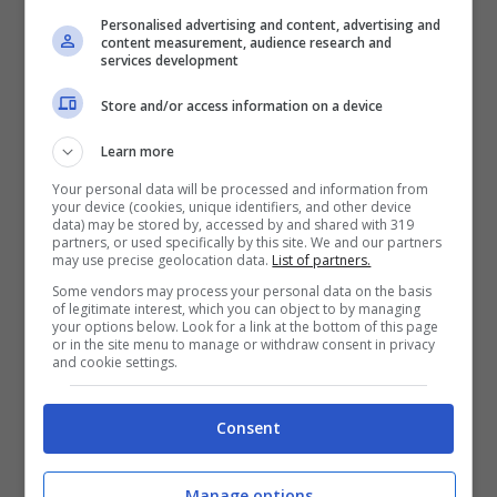
potrebbero uscire
foto
ben più piccanti di
Personalised advertising and content, advertising and
quelle che potete vedere in galleria.
content measurement, audience research and
services development
Store and/or access information on a device
Le conigliette giocheranno con golfisti
Learn more
professionisti
e
amateur
con una formula a
Your personal data will be processed and information from
eliminazione che vede diverse tappe con
your device (cookies, unique identifiers, and other device
data) may be stored by, accessed by and shared with 319
finalissima in California. Vedi anche la
partners, or used specifically by this site. We and our partners
may use precise geolocation data.
List of partners.
bellissima Diora Baird modella-golfista
e
Some vendors may process your personal data on the basis
of legitimate interest, which you can object to by managing
l’immancabile
calendario delle proette
your options below. Look for a link at the bottom of this page
or in the site menu to manage or withdraw consent in privacy
australiane
.
and cookie settings.
Consent
Categorie
Curiosità
,
Golf USA
Manage options