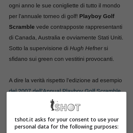
ogni anno le sue conigliette di tutto il mondo
per l’annuale torneo di golf!
Playboy Golf
Scramble
vede contrapposte rappresentanti
di Canada, Australia e ovviamente Stati Uniti.
Sotto la supervisione di
Hugh Hefner
si
sfidano sui green con vestitini provocanti.
A dire la verità rispetto l’edizione ad esempio
del 2007 dell’Annual Playboy Golf Scramble
Championship
le tenute di gioco sono
sempre sexy ma un po’ meno esibite. Ma
tshot.it asks for your consent to use your
siamo sicuri che tra qualche giorno
personal data for the following purposes: