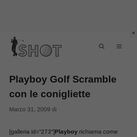
Vai
Menu
al
contenuto
Playboy Golf Scramble
con le conigliette
Marzo 31, 2009
di
[galleria id=”273″]
Playboy
richiama come