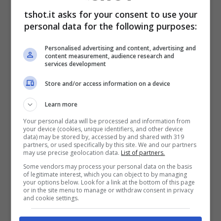
tshot.it asks for your consent to use your
Il francese pronto a firmare
personal data for the following purposes:
col nuovo club
Personalised advertising and content, advertising and
content measurement, audience research and
services development
Come detto, diverse realtà hanno provato
Store and/or access information on a device
approcci con il mediano ormai
ex Juventus
,
Learn more
a partire dal
Milan
e dall’
Inter
fino ad arrivare
Your personal data will be processed and information from
your device (cookies, unique identifiers, and other device
al
Bayern Monaco
ed al
Liverpool
. Loro
data) may be stored by, accessed by and shared with 319
partners, or used specifically by this site. We and our partners
non si sono spinte tanto in là per l’ingaggio e
may use precise geolocation data.
List of partners.
Some vendors may process your personal data on the basis
lui non ha voluto saperne di abbassare
of legitimate interest, which you can object to by managing
your options below. Look for a link at the bottom of this page
quelle che sono le sue richieste.
or in the site menu to manage or withdraw consent in privacy
and cookie settings.
Adesso, però, secondo quanto raccontato