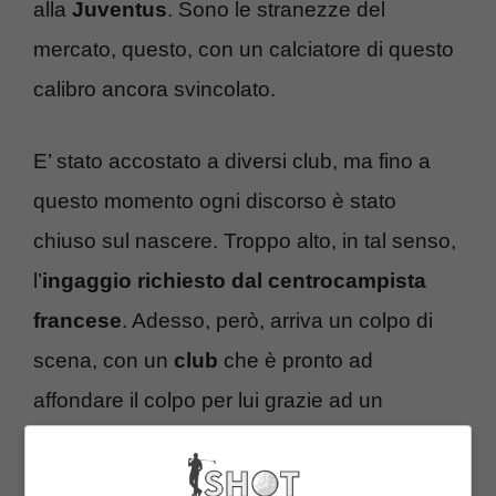
alla
Juventus
. Sono le stranezze del
mercato, questo, con un calciatore di questo
calibro ancora svincolato.
E’ stato accostato a diversi club, ma fino a
questo momento ogni discorso è stato
chiuso sul nascere. Troppo alto, in tal senso,
l’
ingaggio richiesto dal centrocampista
francese
. Adesso, però, arriva un colpo di
scena, con un
club
che è pronto ad
affondare il colpo per lui grazie ad un
contratto breve ed una
clausola
. Andiamo a
vedere le ultime notizie a riguardo.