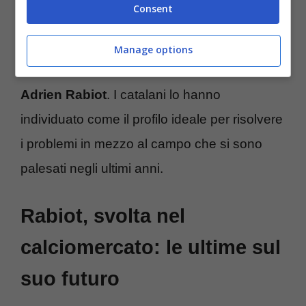
Consent
dal quotidiano “
Mundo Deportivo
“, la svolta
può arrivare grazie al
Barcellona
, che è
Manage options
tornato prepotentemente alla carica per
Adrien Rabiot
. I catalani lo hanno
individuato come il profilo ideale per risolvere
i problemi in mezzo al campo che si sono
palesati negli ultimi anni.
Rabiot, svolta nel
calciomercato: le ultime sul
suo futuro